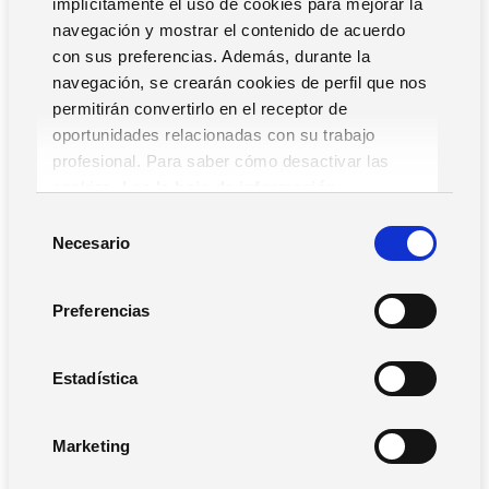
implícitamente el uso de cookies para mejorar la
vacaciones
saber en todo momento quién está en la empresa
navegación y mostrar el contenido de acuerdo
recopilar los informes de gastos.
con sus preferencias. Además, durante la
navegación, se crearán cookies de perfil que nos
permitirán convertirlo en el receptor de
¡Y todo ello a través de una simple aplicación!
oportunidades relacionadas con su trabajo
profesional. Para saber cómo desactivar las
cookies,
Lea la hoja de información.
¡Visita el sitio web dedicado y activa la prueba
gratuita para descubrir todas las ventajas de Fluida!
S
Necesario
e
l
e
Preferencias
c
c
i
Estadística
ó
n
Marketing
d
e