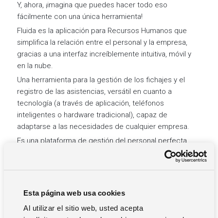
Y, ahora, ¡imagina que puedes hacer todo eso
fácilmente con una única herramienta!
Fluida es la aplicación para Recursos Humanos que
simplifica la relación entre el personal y la empresa,
gracias a una interfaz increíblemente intuitiva, móvil y
en la nube.
Una herramienta para la gestión de los fichajes y el
registro de las asistencias, versátil en cuanto a
tecnología (a través de aplicación, teléfonos
inteligentes o hardware tradicional), capaz de
adaptarse a las necesidades de cualquier empresa.
Es una plataforma de gestión del personal perfecta
para las microempresas que desean empezar a
digitalizar sus procesos, es decir:
gestionar las ausencias y las solicitudes de
permisos o bajas
Esta página web usa cookies
marcar las horas extras
Al utilizar el sitio web, usted acepta
recoger, de forma automática, las solicitudes de