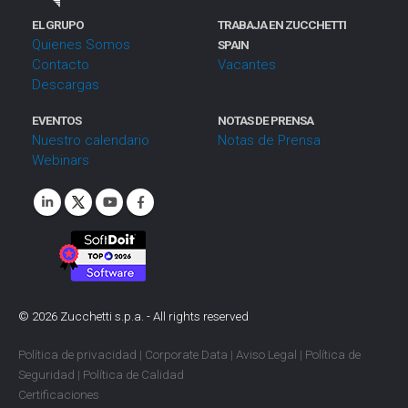
EL GRUPO
TRABAJA EN ZUCCHETTI
Quienes Somos
SPAIN
Contacto
Vacantes
Descargas
EVENTOS
NOTAS DE PRENSA
Nuestro calendario
Notas de Prensa
Webinars
©
2026
Zucchetti s.p.a. - All rights reserved
Política de privacidad
|
Corporate Data
|
Aviso Legal
|
Política de
Seguridad
|
Política de Calidad
Certificaciones