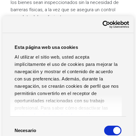
los bienes sean inspeccionados sin la necesidad de
barreras físicas, a la vez que se asegura un control
completo del rendimiento.
Libertad de paso en los locales de la empresa.
FreeGate
lee un TAG UHF (RFID) que la persona usa en
la ropa que está adherida al vehículo o adjunta a los
Esta página web usa cookies
productos que deben ser inspeccionados.
Gracias a la tecnología UHF, el letrero se puede leer
Al utilizar el sitio web, usted acepta
desde una distancia de varios metros.
implícitamente el uso de cookies para mejorar la
Una vez que se haya verificado que la etiqueta está
navegación y mostrar el contenido de acuerdo
debidamente autorizada, el sistema rastreará el pase
con sus preferencias. Además, durante la
real.
navegación, se crearán cookies de perfil que nos
permitirán convertirlo en el receptor de
Por supuesto,
FreeGate
es capaz de administrar
oportunidades relacionadas con su trabajo
múltiples pases de personas en ambas direcciones, y
profesional. Para saber cómo desactivar las
detecta automáticamente la dirección del flujo de cada
cookies,
Lea la hoja de información.
etiqueta.
S
FreeGate
también se puede conectar a barreras
Necesario
e
físicas convencionales para evitar el acceso en los