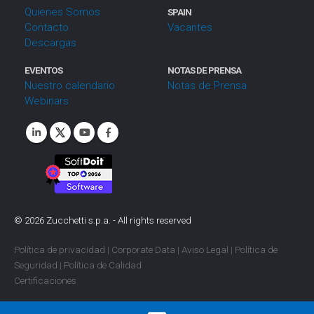
Quienes Somos
e
SPAIN
Contacto
Vacantes
n
Descargas
t
o
EVENTOS
NOTAS DE PRENSA
Nuestro calendario
Notas de Prensa
Webinars
©
2026
Zucchetti s.p.a. - All rights reserved
Política de privacidad
|
Corporate Data
|
Aviso Legal
|
Política de
Seguridad
|
Política de Calidad
Certificaciones