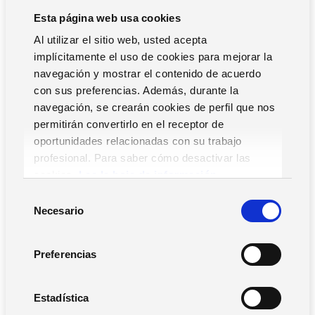
Diseñado para satisfacer las necesidades de los
Esta página web usa cookies
departamentos de Recursos Humanos,
Zucchetti
Al utilizar el sitio web, usted acepta
Analytics for HR representa la forma más fácil y rápida
implícitamente el uso de cookies para mejorar la
de obtener toda la información sobre los principales
navegación y mostrar el contenido de acuerdo
fenómenos de RR.HH.
y, sobre todo, evaluar la evolución
con sus preferencias. Además, durante la
con respecto a los objetivos establecidos.
navegación, se crearán cookies de perfil que nos
No necesita cruzar datos de diferentes fuentes, realizar
permitirán convertirlo en el receptor de
cálculos complejos y perder mucho tiempo: los
paneles ya
oportunidades relacionadas con su trabajo
preparados
por Zucchetti Analytics, gracias a la perfecta
profesional. Para saber cómo desactivar las
integración con el software Zucchetti HR,
se alimentan
cookies,
Lea la hoja de información.
automáticamente con datos de recursos humanos.
S
Necesario
e
l
e
SOLICITAR
Preferencias
INFORMACIÓN
c
c
i
Estadística
¡TE LLAMAMOS!
ó