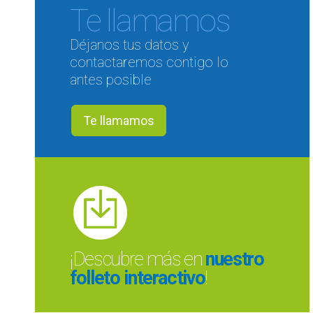
Te llamamos
Déjanos tus datos y
contactaremos contigo lo
antes posible
Te llamamos
¡Descubre más en
nuestro
folleto interactivo
!