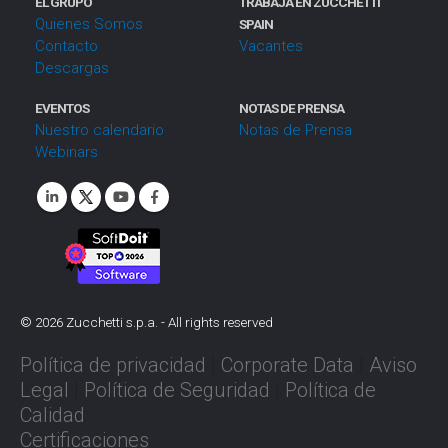
EL GRUPO
TRABAJA EN ZUCCHETTI
Quienes Somos
SPAIN
Contacto
Vacantes
Descargas
EVENTOS
NOTAS DE PRENSA
Nuestro calendario
Notas de Prensa
Webinars
©
2026
Zucchetti s.p.a. - All rights reserved
Política de privacidad
|
Corporate Data
|
Aviso
Legal
|
Política de Seguridad
|
Política de
Calidad
Certificaciones