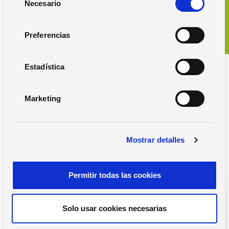
Necesario
e
l
Solicita una demo
e
Preferencias
c
c
i
Estadística
ó
n
Marketing
d
e
Guías gratis para la
c
gestión de tu negocio
Mostrar detalles
o
n
s
Permitir todas las cookies
e
n
t
Solo usar cookies necesarias
i
m