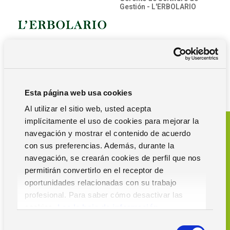
Gestión - L'ERBOLARIO
Esta página web usa cookies
Al utilizar el sitio web, usted acepta
implícitamente el uso de cookies para mejorar la
Solicita una demo
navegación y mostrar el contenido de acuerdo
con sus preferencias. Además, durante la
de
navegación, se crearán cookies de perfil que nos
Solmicro ERP
permitirán convertirlo en el receptor de
oportunidades relacionadas con su trabajo
Gestión de
profesional. Para saber cómo desactivar las
cookies,
Lea la hoja de información.
Almacén
S