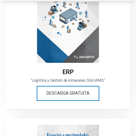
i
e
n
t
o
ERP
“Logística y Gestión de Almacenes SGA-WMS.”
DESCARGA GRATUITA