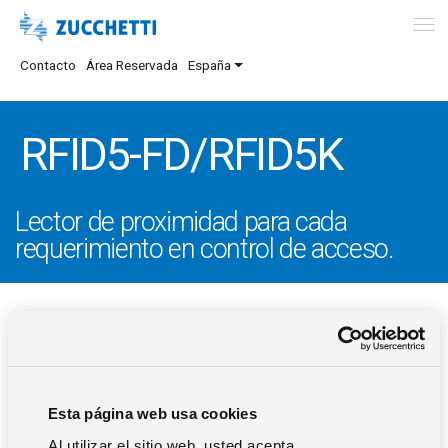
Contacto
Área Reservada
España
RFID5-FD/RFID5K
Lector de proximidad para cada
requerimiento en control de acceso.
DESCRIPCIÓN
Lectores con led RGB y zumbador. Marco exterior
Esta página web usa cookies
también disponible en blanco y negro. Abrazadera
Al utilizar el sitio web, usted acepta