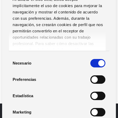
trasera extraíble. Versión 125Khz (EM4102), NFC tipo 2,
implícitamente el uso de cookies para mejorar la
Mifare Classic 1K, 4K y EV1 1K, Mifare Ultralight y Desfire
navegación y mostrar el contenido de acuerdo
están disponibles. Dimensiones: 80x80x23 mm (HxWxD)
con sus preferencias. Además, durante la
RFID5 y RFID5K funcionan con diferentes interfaces de
navegación, se crearán cookies de perfil que nos
salida (Wiegand, serie, reloj y datos) y como dispositivo
permitirán convertirlo en el receptor de
de campo (FD) con salida RS485 SPP (componente
oportunidades relacionadas con su trabajo
XAtlas o terminal esclavo).
profesional. Para saber cómo desactivar las
cookies,
Lea la hoja de información.
S
SOLICITAR
Necesario
e
INFORMACIÓN
l
e
Preferencias
c
¡TE LLAMAMOS!
c
i
Estadística
ó
n
Marketing
d