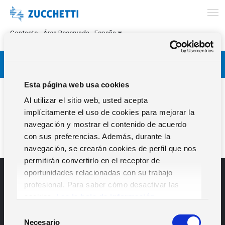
Contacto
Área Reservada
España
Esta página web usa cookies
Este contenido está protegido por contraseña.
Al utilizar el sitio web, usted acepta
Para verlo introduce la contraseña.
implícitamente el uso de cookies para mejorar la
navegación y mostrar el contenido de acuerdo
Contraseña:
con sus preferencias. Además, durante la
navegación, se crearán cookies de perfil que nos
permitirán convertirlo en el receptor de
oportunidades relacionadas con su trabajo
profesional. Para saber cómo desactivar las
cookies,
Lea la hoja de información.
S
EL GRUPO
TRABAJA EN ZUCCHETTI
Necesario
e