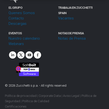
i
EL GRUPO
TRABAJA EN ZUCCHETTI
e
Quienes Somos
SPAIN
n
Contacto
Vacantes
t
Descargas
o
EVENTOS
NOTAS DE PRENSA
Nuestro calendario
Notas de Prensa
Webinars
©
2026
Zucchetti s.p.a. - All rights reserved
Política de privacidad
|
Corporate Data
|
Aviso Legal
|
Política de
Seguridad
|
Política de Calidad
Certificaciones