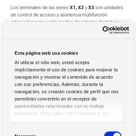
Los terminales de las series
X1, X2
y
X3
son unidades
de control de acceso y asistencia multifunción
adecuadas para cualquier tipo de entorno de trabajo,
incluido el trabajo al aire libre.
Operación
El terminal y el paso asociado se pueden operar de
dos maneras diferentes:
Esta página web usa cookies
–
OFFLINE
: Las decisiones se toman en base a las
Al utilizar el sitio web, usted acepta
tablas almacenadas en el sistema de archivos (4 GB
implícitamente el uso de cookies para mejorar la
SD).
navegación y mostrar el contenido de acuerdo
–
HTTP EN LÍNEA
: los mensajes HTTP se intercambian
con sus preferencias. Además, durante la
en tiempo real con el servidor, que controla los pases,
navegación, se crearán cookies de perfil que nos
prueba las tarjetas, muestra los mensajes en la pantalla
permitirán convertirlo en el receptor de
y controla todas las demás funciones del terminal.
oportunidades relacionadas con su trabajo
La configuración y el manejo de todas las funciones del
profesional. Para saber cómo desactivar las
terminal, así como la administración de los diferentes
cookies,
Lea la hoja de información.
usuarios, se pueden realizar de la siguiente manera:
S