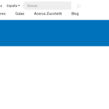
da
España
ores
Guías
Acerca Zucchetti
Blog