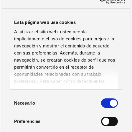
Esta página web usa cookies
Al utilizar el sitio web, usted acepta
implícitamente el uso de cookies para mejorar la
navegación y mostrar el contenido de acuerdo
con sus preferencias. Además, durante la
navegación, se crearán cookies de perfil que nos
permitirán convertirlo en el receptor de
oportunidades relacionadas con su trabajo
profesional. Para saber cómo desactivar las
cookies,
Lea la hoja de información.
S
Necesario
e
l
e
Preferencias
c
EasyAcademy