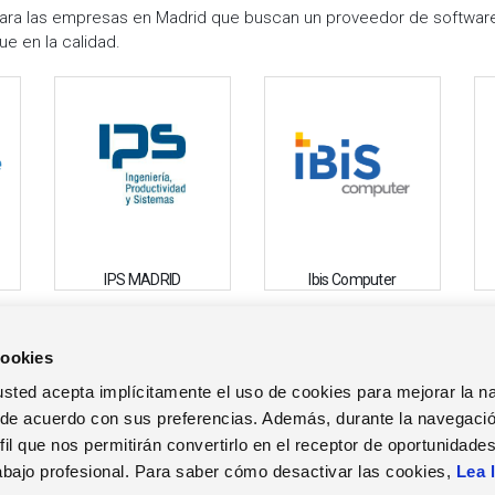
para las empresas en Madrid que buscan un proveedor de software 
e en la calidad.
IPS MADRID
Ibis Computer
cookies
TRABAJA EN ZUCCHETTI
EVENTOS
NOT
b, usted acepta implícitamente el uso de cookies para mejorar la 
Nuestro calendario
Not
SPAIN
 de acuerdo con sus preferencias. Además, durante la navegació
Vacantes
Webinars
il que nos permitirán convertirlo en el receptor de oportunidade
abajo profesional. Para saber cómo desactivar las cookies,
Lea 