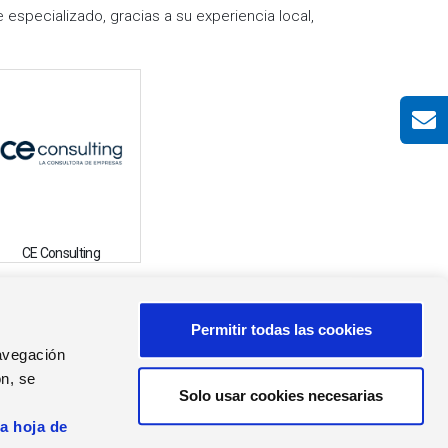
especializado, gracias a su experiencia local,
CE Consulting
Permitir todas las cookies
AS DE PRENSA
navegación
as de Prensa
n, se
Solo usar cookies necesarias
s
la hoja de