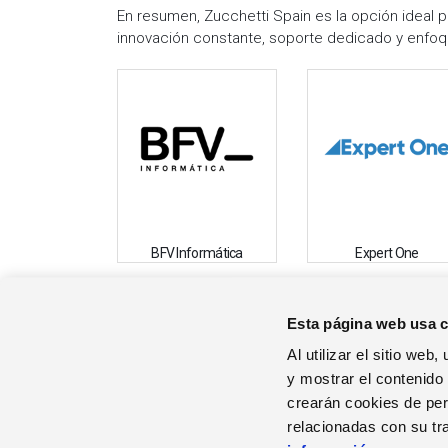
En resumen, Zucchetti Spain es la opción ideal 
innovación constante, soporte dedicado y enfoqu
BFV Informática
Expert One
Esta página web usa 
EL GRUPO
Al utilizar el sitio we
Quienes Somos
y mostrar el contenido
Contacto
crearán cookies de perf
Descargas
relacionadas con su tr