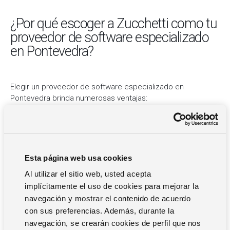
¿Por qué escoger a Zucchetti como tu
proveedor de software especializado
en Pontevedra?
Elegir un proveedor de software especializado en
Pontevedra brinda numerosas ventajas:
Conocimientos y habilidades técnicas: Un proveedor con
enfoque en la región cuenta con competencias y saberes
únicos en el ámbito y en el nicho de mercado en el que se
desenvuelve, proporcionando soluciones ajustadas y
Esta página web usa cookies
diseñadas para cada cliente.
Al utilizar el sitio web, usted acepta
implícitamente el uso de cookies para mejorar la
Rendimiento del software: Un proveedor enfocado en
navegación y mostrar el contenido de acuerdo
Pontevedra se dedica al mejoramiento constante y al
desarrollo de su software, teniendo en cuenta las
con sus preferencias. Además, durante la
particularidades de la región.
navegación, se crearán cookies de perfil que nos