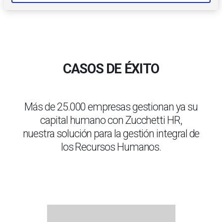
m
i
e
n
t
o
CASOS DE ÉXITO
Más de 25.000 empresas gestionan ya su
capital humano con Zucchetti HR,
nuestra solución para la gestión integral de
los Recursos Humanos.