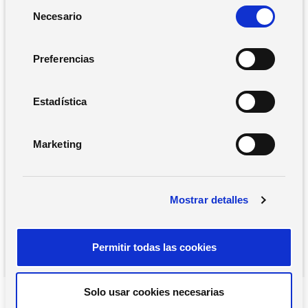
S
Necesario
e
l
e
Preferencias
c
c
i
Estadística
ó
n
Marketing
d
e
c
Mostrar detalles
o
n
s
Permitir todas las cookies
e
n
t
Solo usar cookies necesarias
i