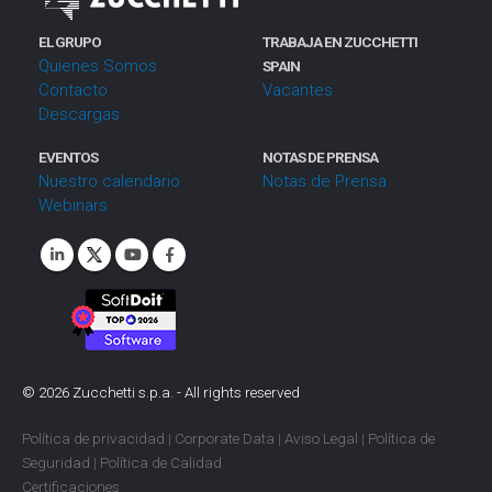
EL GRUPO
TRABAJA EN ZUCCHETTI
Quienes Somos
SPAIN
Contacto
Vacantes
Descargas
EVENTOS
NOTAS DE PRENSA
Nuestro calendario
Notas de Prensa
Webinars
©
2026
Zucchetti s.p.a. - All rights reserved
Política de privacidad
|
Corporate Data
|
Aviso Legal
|
Política de
Seguridad
|
Política de Calidad
Certificaciones