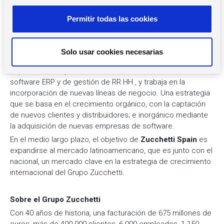
amplio portflio de soluciones y y servicios TI del mercado.
s
Permitir todas las cookies
e
n
Consolidación y futuro de
Zucchetti Spain
t
Zucchetti Spain
continúa trabajando en la expansión y
Solo usar cookies necesarias
i
consolidación del liderazgo del Grupo en el mercado
m
español, donde ya es referente en los sectores del
i
software ERP y de gestión de RR.HH., y trabaja en la
e
incorporación de nuevas líneas de negocio. Una estrategia
que se basa en el crecimiento orgánico, con la captación
n
de nuevos clientes y distribuidores; e inorgánico mediante
t
la adquisición de nuevas empresas de software.
o
En el medio largo plazo, el objetivo de
Zucchetti Spain
es
expandirse al mercado latinoamericano, que es junto con el
nacional, un mercado clave en la estrategia de crecimiento
internacional del Grupo Zucchetti.
Sobre el Grupo Zucchetti
Con 40 años de historia, una facturación de 675 millones de