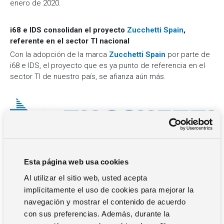
enero de 2020.
i68 e IDS consolidan el proyecto
Zucchetti Spain
,
referente en el sector TI nacional
Con la adopción de la marca
Zucchetti Spain
por parte de
i68 e IDS, el proyecto que es ya punto de referencia en el
sector TI de nuestro país, se afianza aún más.
Nueva marca, nueva imagen. Logotipo Zucchetti que desde
hoy adoptan i68 e IDS
Esta página web usa cookies
Al utilizar el sitio web, usted acepta
Zucchetti Spain
suma las capacidades y conocimientos
implícitamente el uso de cookies para mejorar la
de cerca de 200 profesionales con una amplia experiencia
navegación y mostrar el contenido de acuerdo
y un sólido canal de partners formado por 300
con sus preferencias. Además, durante la
profesionales certificados en todo el territorio nacional.