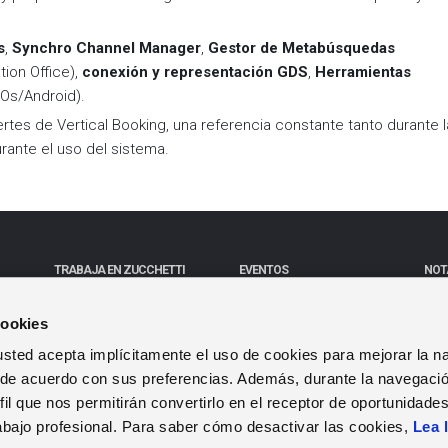
s
,
Synchro Channel Manager
,
Gestor de Metabúsquedas
tion Office),
conexión y representación GDS
,
Herramientas
iOs/Android).
ertes de Vertical Booking, una referencia constante tanto durante l
urante el uso del sistema.
TRABAJA EN ZUCCHETTI
EVENTOS
NOT
Nuestro calendario
Not
SPAIN
Vacantes
Webinars
cookies
b, usted acepta implícitamente el uso de cookies para mejorar la 
 de acuerdo con sus preferencias. Además, durante la navegació
Política de privacidad
|
Corporate Data
|
Aviso Legal
|
Política de 
il que nos permitirán convertirlo en el receptor de oportunidade
abajo profesional. Para saber cómo desactivar las cookies,
Lea 