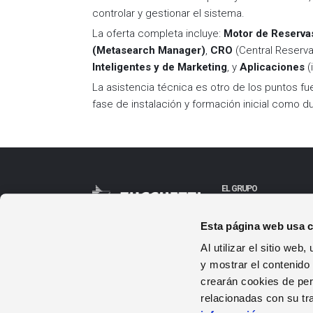
controlar y gestionar el sistema.
La oferta completa incluye:
Motor de Reserva
(Metasearch Manager)
,
CRO
(Central Reserva
Inteligentes y de Marketing
, y
Aplicaciones
(
La asistencia técnica es otro de los puntos fu
fase de instalación y formación inicial como d
EL GRUPO
Quienes Somos
Contacto
Esta página web usa 
Descargas
Al utilizar el sitio we
y mostrar el contenido
©
2026
Zucchetti s.p.a. - All rights reserved
crearán cookies de perf
relacionadas con su tr