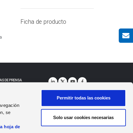
Ficha de producto
a
AS DE PRENSA
as de Prensa
Permitir todas las cookies
navegación
n, se
Solo usar cookies necesarias
Seguridad
|
Política de Calidad
Certificaciones
s
la hoja de