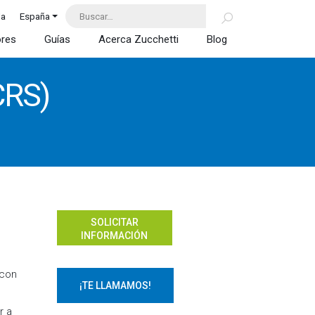
da
España
ores
Guías
Acerca Zucchetti
Blog
CRS)
SOLICITAR
INFORMACIÓN
 con
¡TE LLAMAMOS!
r a