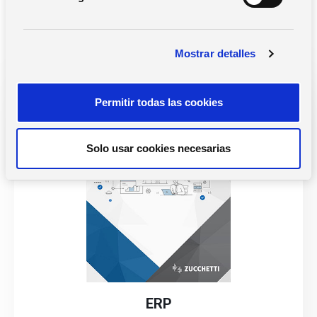
d
gestión de tu negocio
e
c
Mostrar detalles
o
n
s
Permitir todas las cookies
e
n
t
Solo usar cookies necesarias
i
m
i
e
n
t
o
ERP