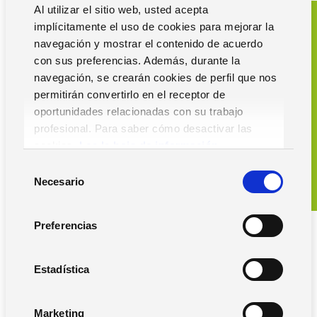
Al utilizar el sitio web, usted acepta
Solicita una demo
implícitamente el uso de cookies para mejorar la
navegación y mostrar el contenido de acuerdo
del
con sus preferencias. Además, durante la
navegación, se crearán cookies de perfil que nos
ERP de Calidad
permitirán convertirlo en el receptor de
Solmicro
oportunidades relacionadas con su trabajo
profesional. Para saber cómo desactivar las
cookies,
Lea la hoja de información.
S
Solicita una demo
Necesario
e
l
e
Preferencias
c
c
i
Estadística
ó
Guías gratis para la
n
Marketing