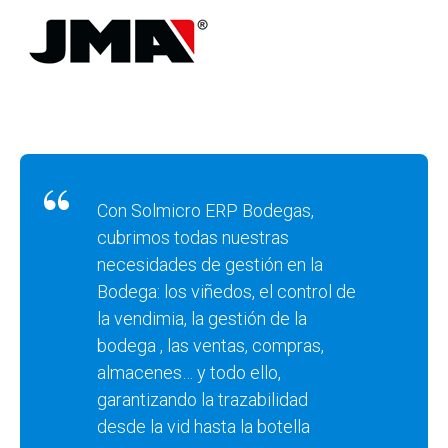
Con Solmicro ERP Bodegas,
cubrimos todas nuestras
necesidades de gestión en la
Bodega: los viñedos, el control de
la vendimia, la gestión de la
bodega , las ventas, compras,
almacenes… y todo ello,
garantizando la trazabilidad
desde la vid hasta la botella