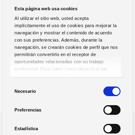
constante. Todas las fases del proceso, desde que el
Esta página web usa cookies
cliente entra en tu tienda hasta que compra, son
importantes. También hay que tener en cuenta el servicio
Al utilizar el sitio web, usted acepta
pos-venta, utilizando sistemas que faciliten la fidelización
implícitamente el uso de cookies para mejorar la
del cliente.
navegación y mostrar el contenido de acuerdo
con sus preferencias. Además, durante la
navegación, se crearán cookies de perfil que nos
¿Está teniendo en cuenta tu empresa el avance del e-
permitirán convertirlo en el receptor de
commerce y cómo afectará a la competitividad de tu
oportunidades relacionadas con su trabajo
negocio en el futuro?
profesional. Para saber cómo desactivar las
cookies,
Lea la hoja de información.
S
Necesario
e
l
e
Preferencias
c
c
¿POR QUE NOS TIENES QUE ELEGIR?
i
Estadística
Impulsamos la gestión y el