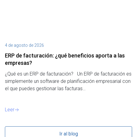
4 de agosto de 2026
27
ERP de facturación​: ¿qué beneficios aporta a las
M
empresas?
¿P
¿Qué es un ERP de facturación? Un ERP de facturación es
de
simplemente un software de planificación empresarial con
o 
el que puedes gestionar las facturas…
Le
Leer
Ir al blog