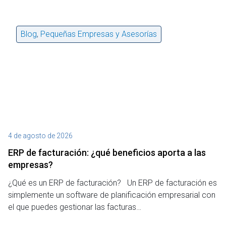
o
Blog
,
Pequeñas Empresas y Asesorías
4 de agosto de 2026
27
ERP de facturación​: ¿qué beneficios aporta a las
M
empresas?
¿P
¿Qué es un ERP de facturación? Un ERP de facturación es
de
simplemente un software de planificación empresarial con
o 
el que puedes gestionar las facturas…