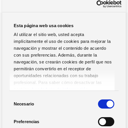
¿POR QUE NOS TIENES QUE ELEGIR?
Esta página web usa cookies
Impulsamos la gestión y el
Al utilizar el sitio web, usted acepta
implícitamente el uso de cookies para mejorar la
crecimiento de tu empresa
navegación y mostrar el contenido de acuerdo
En Zucchetti, ayudamos a las empresas a optimizar su
con sus preferencias. Además, durante la
gestión y mejorar su productividad a través de soluciones
navegación, se crearán cookies de perfil que nos
tecnológicas innovadoras, escalables y seguras.
permitirán convertirlo en el receptor de
oportunidades relacionadas con su trabajo
profesional. Para saber cómo desactivar las
Contáctanos ahora
cookies,
Lea la hoja de información.
S
Necesario
e
l
Liderazgo tecnológico
Soluciones
e
Preferencias
personalizables
c
Más de X años ofreciendo