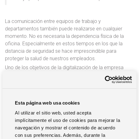
La comunicación entre equipos de trabajo y
departamentos también puede realizarse en cualquier
momento. No es necesaria la dependencia física de la
oficina. Especialmente en estos tiempos en los que la
distancia de seguridad se hace imprescindible para
proteger la salud de nuestros empleados.
Uno de los objetivos de la digitalización de la empresa
está intrínsecamente relacionado con implementar una
oficina virtual efectiva y un
entorno colaborativo
. En
estos espacios los empleados pueden compartir
información y trabajar de la misma forma y con los
Esta página web usa cookies
mismos datos que si estuvieran físicamente en la oficina.
Al utilizar el sitio web, usted acepta
implícitamente el uso de cookies para mejorar la
navegación y mostrar el contenido de acuerdo
con sus preferencias. Además, durante la