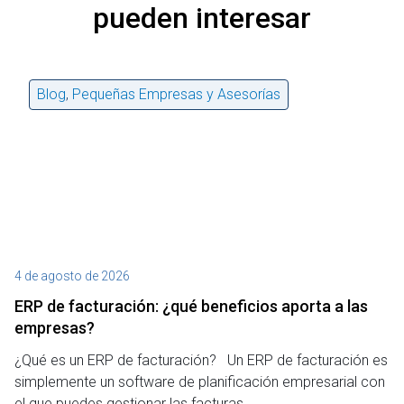
pueden interesar
Blog
,
Pequeñas Empresas y Asesorías
4 de agosto de 2026
27
ERP de facturación​: ¿qué beneficios aporta a las
M
empresas?
¿P
¿Qué es un ERP de facturación? Un ERP de facturación es
de
simplemente un software de planificación empresarial con
o 
el que puedes gestionar las facturas…