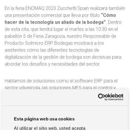
En la feria ENOMAQ 2023 Zucchetti Spain realizará también
una presentación comercial que lleva por título
“Cómo
hacer de la tecnología un aliado de la bodega”
. Dentro
de esta cita, que tendrá lugar el martes a las 10:30 en el
pabellón 5 de Feria Zaragoza, nuestro Responsable de
Producto Solmicro ERP Bodegas mostrará a los
asistentes cómo las diferentes tecnologías de
digitalización de la gestión de bodega son decisivas para
abordar los desafíos y necesidades del sector.
Hablamos de soluciones como el software ERP para el
sector vitivinícola, las soluciones MES para el control y
planificación de la producción, las herramientas para el
control de la trazabilidad de bodegas, el papel del IoT para
recabar datos o el Business Intelligence para simular y
estudiar diferentes escenarios y tomar decisiones que
Esta página web usa cookies
ayuden a la mejora de la rentabilidad y el desarrollo
Al utilizar el sitio web, usted acepta
estratégico de la organización.