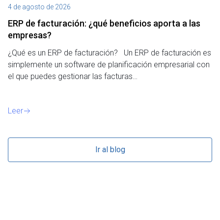
4 de agosto de 2026
27
ERP de facturación​: ¿qué beneficios aporta a las
M
empresas?
¿P
¿Qué es un ERP de facturación? Un ERP de facturación es
de
simplemente un software de planificación empresarial con
o 
el que puedes gestionar las facturas…
Le
Leer
Ir al blog