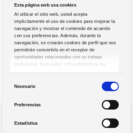
sea el programa, más ágil y cómodo resultará para todos.
Esta página web usa cookies
Y mayor será la eficacia del sistema.
Al utilizar el sitio web, usted acepta
¿Has implementado una solución de control de presencia
implícitamente el uso de cookies para mejorar la
eficaz en tu empresa? ¿Es una herramienta integrada con
navegación y mostrar el contenido de acuerdo
tu solución de gestión de Recursos Humanos y la
con sus preferencias. Además, durante la
estructura IT de la empresa?
navegación, se crearán cookies de perfil que nos
permitirán convertirlo en el receptor de
oportunidades relacionadas con su trabajo
profesional. Para saber cómo desactivar las
cookies,
Lea la hoja de información.
S
Necesario
e
l
e
Preferencias
c
¿POR QUE NOS TIENES QUE ELEGIR?
c
Impulsamos la gestión y el
i
Estadística
ó