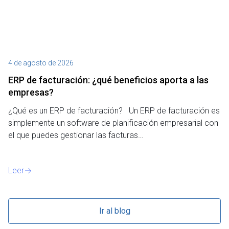
4 de agosto de 2026
27
ERP de facturación​: ¿qué beneficios aporta a las
M
empresas?
¿P
¿Qué es un ERP de facturación? Un ERP de facturación es
de
simplemente un software de planificación empresarial con
o 
el que puedes gestionar las facturas…
Le
Leer
Ir al blog