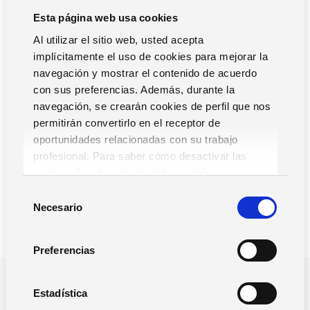
Esta página web usa cookies
Al utilizar el sitio web, usted acepta
Regístrate como visitante
implícitamente el uso de cookies para mejorar la
Pabellón 1 de IFEMA
navegación y mostrar el contenido de acuerdo
Avenida del Partenón 5, Madrid (España)
con sus preferencias. Además, durante la
Stand: ID40 (Altai Soft / Zucchetti Spain)
navegación, se crearán cookies de perfil que nos
Horario: Jueves 3 de noviembre: 9:30 a 19:00 h
permitirán convertirlo en el receptor de
oportunidades relacionadas con su trabajo
Viernes 4 de noviembre: 9:30 a 17:00 h
profesional. Para saber cómo desactivar las
cookies,
Lea la hoja de información.
S
Necesario
e
l
e
Preferencias
c
c
¿POR QUE NOS TIENES QUE ELEGIR?
i
Estadística
Impulsamos la gestión y el
ó