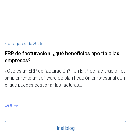
4 de agosto de 2026
27
ERP de facturación​: ¿qué beneficios aporta a las
M
empresas?
¿P
¿Qué es un ERP de facturación? Un ERP de facturación es
de
simplemente un software de planificación empresarial con
o 
el que puedes gestionar las facturas…
Le
Leer
Ir al blog