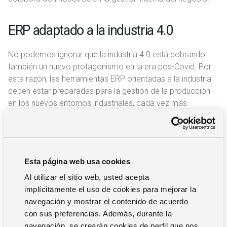
ERP adaptado a la industria 4.0
No podemos ignorar que la industria 4.0 está cobrando
también un nuevo protagonismo en la era pos-Covid. Por
esta razón, las herramientas ERP orientadas a la industria
deben estar preparadas para la gestión de la producción
en los nuevos entornos industriales, cada vez más
digitalizados, automatizados y robotizados.
Las soluciones ERP adaptadas a la industria 4.0
capturan datos físicos y se conectan con nuestra
Esta página web usa cookies
maquinaria para recabar datos y brindarnos
Al utilizar el sitio web, usted acepta
respuestas inmediatas y automatizadas.
implícitamente el uso de cookies para mejorar la
navegación y mostrar el contenido de acuerdo
con sus preferencias. Además, durante la
Integración ERP con e-Commerce
navegación, se crearán cookies de perfil que nos