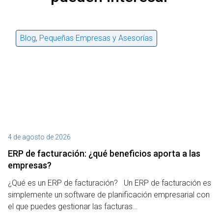
Blog
,
Pequeñas Empresas y Asesorías
4 de agosto de 2026
27
ERP de facturación​: ¿qué beneficios aporta a las
M
empresas?
¿P
¿Qué es un ERP de facturación? Un ERP de facturación es
de
simplemente un software de planificación empresarial con
o 
el que puedes gestionar las facturas…