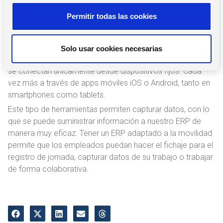
s
Movilidad
Permitir todas las cookies
e
n
Por último, otra de las tendencias ERP en 2021 que no hay
t
que olvidar es la movilidad. Nos hallamos inmersos en una
Solo usar cookies necesarias
i
sociedad cada vez más digitalizada. Las personas ya no
m
se conectan únicamente desde dispositivos fijos. Cada
i
vez más a través de apps móviles iOS o Android, tanto en
e
smartphones como tablets.
n
Este tipo de herramientas permiten capturar datos, con lo
t
que se puede suministrar información a nuestro ERP de
o
manera muy eficaz. Tener un ERP adaptado a la movilidad
permite que los empleados puedan hacer el fichaje para el
registro de jornada, capturar datos de su trabajo o trabajar
de forma colaborativa.