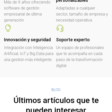
personalizables
Más de X años ofreciendo
software de gestión
Adaptadas a cualquier
empresarial de última
sector, tamaño de empresa y
generación.
necesidad operativa.
Innovación y seguridad
Soporte experto
Integración con Inteligencia
Un equipo de profesionales
Artificial, IoT y Big Data para
que te acompaña en cada
una gestión más inteligente.
paso de la transformación
digital.
BLOG
Últimos artículos que te
pueden interesar