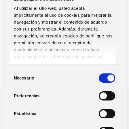
versión vertical orientada a distintos sectores
Al utilizar el sitio web, usted acepta
empresariales, y que además tiene una potente flexibilidad
implícitamente el uso de cookies para mejorar la
y capacidad de personalización, muy superior a la de otros
navegación y mostrar el contenido de acuerdo
ERP en el mercado, con posibilidad de acceso al código
con sus preferencias. Además, durante la
fuente.
navegación, se crearán cookies de perfil que nos
permitirán convertirlo en el receptor de
oportunidades relacionadas con su trabajo
profesional. Para saber cómo desactivar las
cookies,
Lea la hoja de información.
S
Necesario
e
l
e
Preferencias
c
¿POR QUE NOS TIENES QUE ELEGIR?
Impulsamos la gestión y el
c
i
Estadística
crecimiento de tu empresa
ó
n