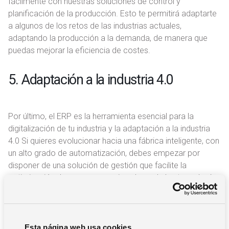
fácilmente con nuestras soluciones de control y
planificación de la producción. Esto te permitirá adaptarte
a algunos de los retos de las industrias actuales,
adaptando la producción a la demanda, de manera que
puedas mejorar la eficiencia de costes.
5. Adaptación a la industria 4.0
Por último, el ERP es la herramienta esencial para la
digitalización de tu industria y la adaptación a la industria
4.0 Si quieres evolucionar hacia una fábrica inteligente, con
un alto grado de automatización, debes empezar por
disponer de una solución de gestión que facilite la
optimización de recursos gracias al uso de las tecnologías
digitales para la producción.
Si deseas implementar un ERP en tu industria, considera la
solución de software Solmicro ERP, que dispone de una
Esta página web usa cookies