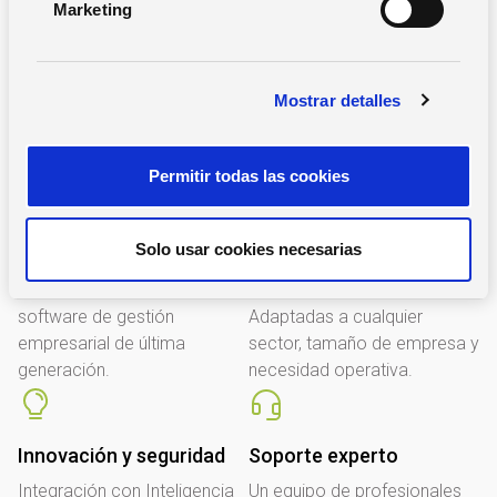
En Zucchetti, ayudamos a las empresas a optimizar su
Marketing
d
gestión y mejorar su productividad a través de soluciones
e
tecnológicas innovadoras, escalables y seguras.
c
Mostrar detalles
o
Contáctanos ahora
n
s
Permitir todas las cookies
e
n
t
Solo usar cookies necesarias
Liderazgo tecnológico
Soluciones
i
personalizables
m
Más de X años ofreciendo
i
software de gestión
Adaptadas a cualquier
e
empresarial de última
sector, tamaño de empresa y
n
generación.
necesidad operativa.
t
o
Innovación y seguridad
Soporte experto
Integración con Inteligencia
Un equipo de profesionales