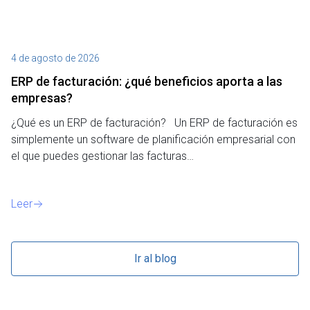
4 de agosto de 2026
27
ERP de facturación​: ¿qué beneficios aporta a las
M
empresas?
¿P
¿Qué es un ERP de facturación? Un ERP de facturación es
de
simplemente un software de planificación empresarial con
o 
el que puedes gestionar las facturas…
Le
Leer
Ir al blog