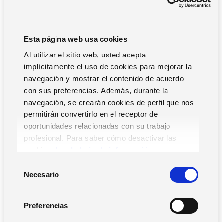
Esta página web usa cookies
Al utilizar el sitio web, usted acepta
implícitamente el uso de cookies para mejorar la
navegación y mostrar el contenido de acuerdo
con sus preferencias. Además, durante la
navegación, se crearán cookies de perfil que nos
permitirán convertirlo en el receptor de
oportunidades relacionadas con su trabajo
profesional. Para saber cómo desactivar las
cookies,
Lea la hoja de información.
S
Necesario
e
l
e
Preferencias
c
Remote Angel