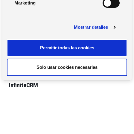
Marketing
d
e
c
Mostrar detalles
o
n
s
Permitir todas las cookies
e
n
t
Solo usar cookies necesarias
i
m
InfiniteCRM
i
e
n
t
o