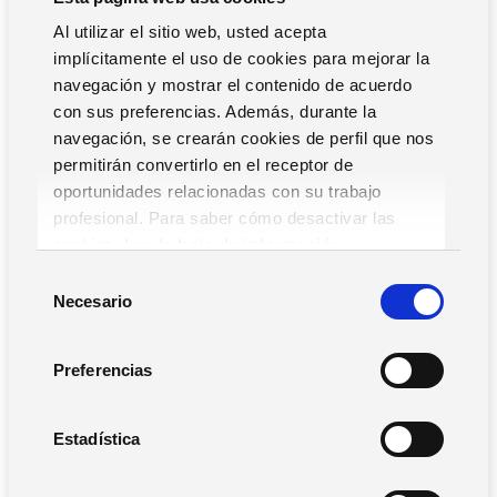
Al utilizar el sitio web, usted acepta
implícitamente el uso de cookies para mejorar la
navegación y mostrar el contenido de acuerdo
con sus preferencias. Además, durante la
navegación, se crearán cookies de perfil que nos
permitirán convertirlo en el receptor de
oportunidades relacionadas con su trabajo
HelpdeskAdvanced
profesional. Para saber cómo desactivar las
cookies,
Lea la hoja de información.
S
Necesario
e
l
e
Preferencias
c
c
i
Estadística
ó
n