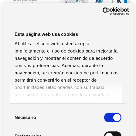
Esta página web usa cookies
Nueva guía “RR.HH. Registro de la jornada y las horas
extraordinarias de los empleados. Nueva Normativa”
Al utilizar el sitio web, usted acepta
implícitamente el uso de cookies para mejorar la
navegación y mostrar el contenido de acuerdo
La guía forma parte de la colección editada por Zucchetti
Spain para aportar contenidos de valor a las empresas y
con sus preferencias. Además, durante la
que consta ya de quince libros blancos en los que se
navegación, se crearán cookies de perfil que nos
abordan diferentes temas de actualidad sobre soluciones
permitirán convertirlo en el receptor de
de gestión y nuevas herramientas digitales. El objetivo de
oportunidades relacionadas con su trabajo
este proyecto es prestar un servicio cercano y profesional
profesional. Para saber cómo desactivar las
a las empresas y orientarlas en el complejo proceso de
cookies,
Lea la hoja de información.
selección e implantación de las soluciones de gestión más
S
adecuadas a sus necesidades.
Necesario
e
l
La soluciones de Zucchetti para el
registro de la jornada
e
laboral