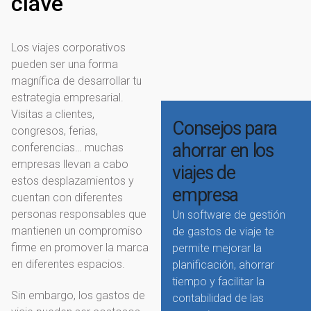
clave
Los viajes corporativos
pueden ser una forma
magnífica de desarrollar tu
estrategia empresarial.
Visitas a clientes,
Consejos para
congresos, ferias,
ahorrar en los
conferencias… muchas
empresas llevan a cabo
viajes de
estos desplazamientos y
empresa
cuentan con diferentes
personas responsables que
Un software de gestión
mantienen un compromiso
de gastos de viaje te
firme en promover la marca
permite mejorar la
en diferentes espacios.
planificación, ahorrar
tiempo y facilitar la
Sin embargo, los gastos de
contabilidad de las