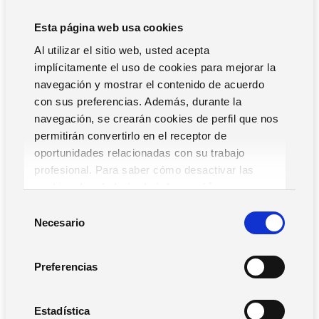
alojamientos
Esta página web usa cookies
Cumple con tu política de viajes corporativos,
Al utilizar el sitio web, usted acepta
centralizando la reserva de viajes y alojamientos en un
implícitamente el uso de cookies para mejorar la
solo software, donde puedas controlar tanto los gastos
navegación y mostrar el contenido de acuerdo
destinados a cada partida, como también las
con sus preferencias. Además, durante la
características de cada proveedor.
navegación, se crearán cookies de perfil que nos
permitirán convertirlo en el receptor de
8. Analiza los datos para detectar
oportunidades relacionadas con su trabajo
desviaciones
profesional. Para saber cómo desactivar las
cookies,
Lea la hoja de información.
Visualiza en tiempo real las desviaciones económicas que
S
Necesario
se producen en los viajes corporativos sobre la previsión
e
de gastos inicial, y aplica medidas para prevenirlas.
l
e
Preferencias
9. Simplifica la gestión de anticipos
c
c
Optimiza el proceso para gestionar anticipos de gastos de
i
Estadística