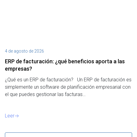
4 de agosto de 2026
27
ERP de facturación​: ¿qué beneficios aporta a las
M
empresas?
¿P
¿Qué es un ERP de facturación? Un ERP de facturación es
de
simplemente un software de planificación empresarial con
o 
el que puedes gestionar las facturas…
Le
Leer