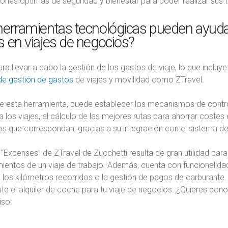
ones óptimas de seguridad y bienestar para poder realizar sus t
erramientas tecnológicas pueden ayudar 
 en viajes de negocios?
ara llevar a cabo la gestión de los gastos de viaje, lo que incluye
de gestión de gastos
de viajes y movilidad como ZTravel.
e esta herramienta, puede establecer los mecanismos de contro
 los viajes, el cálculo de las mejores rutas para ahorrar costes
s que correspondan, gracias a su integración con el sistema de
“Expenses” de ZTravel de Zucchetti resulta de gran utilidad par
entos de un viaje de trabajo. Además, cuenta con funcionalidad
 los kilómetros recorridos o la gestión de pagos de carburante
e el alquiler de coche para tu viaje de negocios. ¿Quieres con
so!