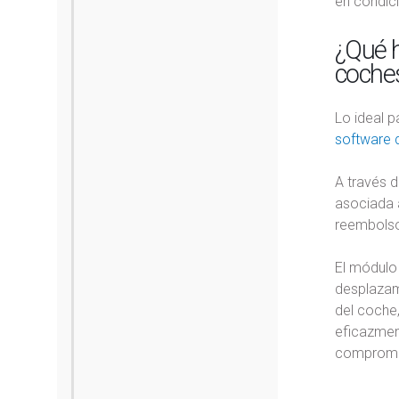
en condici
¿Qué h
coches
Lo ideal p
software 
A través d
asociada a
reembolso
El módulo 
desplazami
del coche,
eficazment
compromi