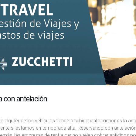
a con antelación
de alquiler de los vehículos tiende a subir cuanto menor es la an
nte si estamos en temporada alta. Reservando con antelación ga
emás, las empresas de rent a car no suelen cobrar anticipos po