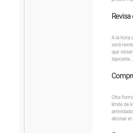
Revisa 
A la hora 
será reint
que obser
tapicería…
Compru
Otra forma
límite de 
arrendador
abonar el 