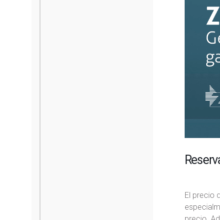
Reserv
El precio 
especialme
precio. Ad