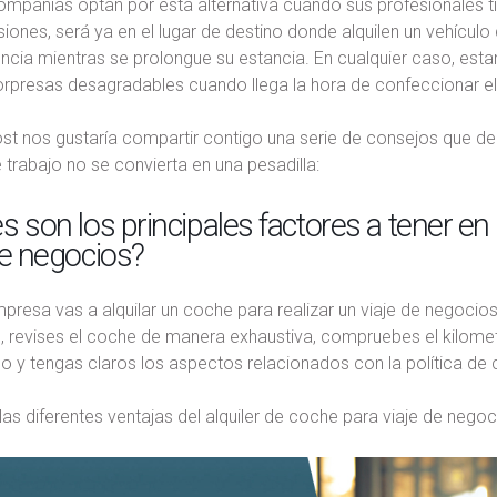
mpañías optan por esta alternativa cuando sus profesionales t
siones, será ya en el lugar de destino donde alquilen un vehíc
ncia mientras se prolongue su estancia. En cualquier caso, est
orpresas desagradables cuando llega la hora de confeccionar e
st nos gustaría compartir contigo una serie de consejos que de
e trabajo no se convierta en una pesadilla:
s son los principales factores a tener en
de negocios?
mpresa vas a alquilar un coche para realizar un viaje de negocio
, revises el coche de manera exhaustiva, compruebes el kilomet
lo y tengas claros los aspectos relacionados con la política de
as diferentes ventajas del alquiler de coche para viaje de negoc