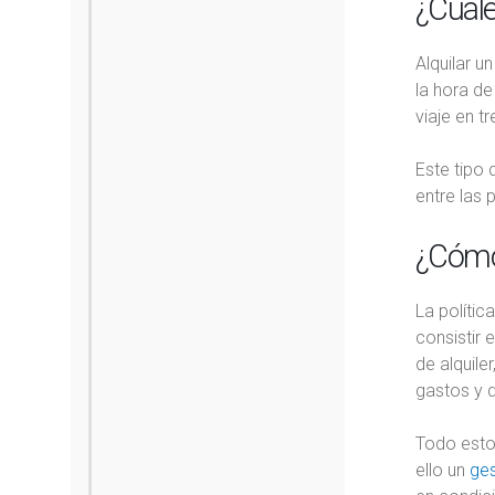
¿Cuále
Alquilar u
la hora de
viaje en t
Este tipo
entre las
¿Cómo 
La polític
consistir 
de alquile
gastos y d
Todo esto 
ello un
ges