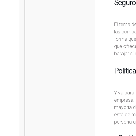
Seguro
El tema de
las compañ
forma que 
que ofrece
barajar si
Polític
Y ya para 
empresa. L
mayoría de
está de m
persona qu