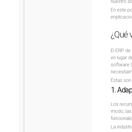
nuestro s
En este po
implicacio
¿Qué v
El ERP de
en lugar d
software 
necesitam
Éstas son 
1. Adap
Los recurs
modo, las
funcional
La industr