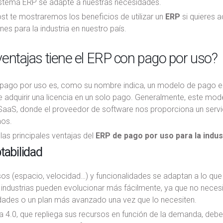
istema ERP se adapte a nuestras necesidades.
st te mostraremos los beneficios de utilizar un
ERP
si quieres a
nes para la industria en nuestro país.
entajas tiene el ERP con pago por uso?
 pago por uso es, como su nombre indica, un modelo de pago en
e adquirir una licencia en un solo pago. Generalmente, este mo
SaaS, donde el proveedor de software nos proporciona un serv
os.
las principales ventajas del
ERP de pago por uso para la indust
tabilidad
os (espacio, velocidad…) y funcionalidades se adaptan a lo que
 industrias pueden evolucionar más fácilmente, ya que no neces
idades o un plan más avanzado una vez que lo necesiten.
ia 4.0, que repliega sus recursos en función de la demanda, de