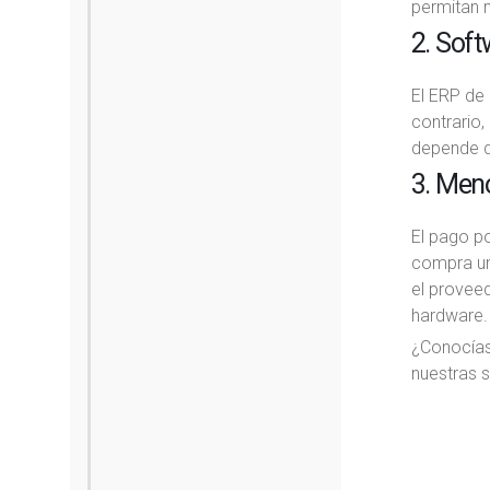
permitan m
2. Soft
El ERP de 
contrario,
depende de
3. Men
El pago p
compra una
el proveed
hardware.
¿Conocías
nuestras 