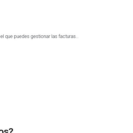
27 de juli
Modelo 
el que puedes gestionar las facturas…
¿Para qu
Leer
os?