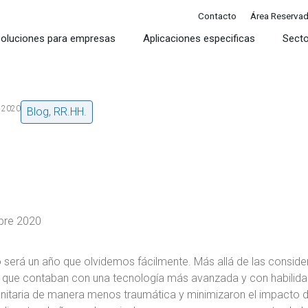
Contacto
Área Reserva
oluciones para empresas
Aplicaciones especificas
Sect
, 2020
Blog
,
RR.HH.
bre 2020
 será un año que olvidemos fácilmente. Más allá de las considera
que contaban con una tecnología más avanzada y con habilidade
sanitaria de manera menos traumática y minimizaron el impacto d