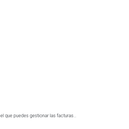
Blog
,
27 de juli
Modelo 
el que puedes gestionar las facturas…
¿Para qu