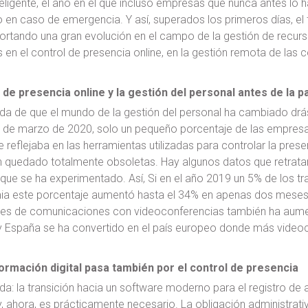
teligente, el año en el que incluso empresas que nunca antes lo 
o en caso de emergencia. Y así, superados los primeros días, el
ortando una gran evolución en el campo de la gestión de recur
n el control de presencia online, en la gestión remota de las 
l de presencia online y la gestión del personal antes de la 
da de que el mundo de la gestión del personal ha cambiado drá
s de marzo de 2020, solo un pequeño porcentaje de las empresa
 reflejaba en las herramientas utilizadas para controlar la prese
 quedado totalmente obsoletas. Hay algunos datos que retratan a
que se ha experimentado. Así, Si en el año 2019 un 5% de los trab
ia este porcentaje aumentó hasta el 34% en apenas dos meses, u
nes de comunicaciones con videoconferencias también ha aumenta
y España se ha convertido en el país europeo donde más video
ormación digital pasa también por el control de presencia
a: la transición hacia un software moderno para el registro de
, ahora, es prácticamente necesario. La obligación administrativ