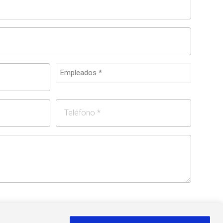
Empleados
Teléfono
n de datos a empresas y socios del Grupo Zucchetti con