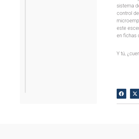
sistema de
control de
microempr
este escen
en fichas 
Y tú, ¿cu