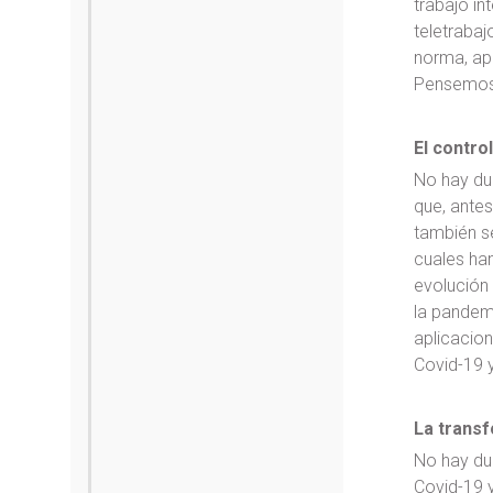
trabajo in
teletrabaj
norma, ap
Pensemos e
El contro
No hay du
que, ante
también se
cuales han
evolución 
la pandem
aplicacio
Covid-19 
La transf
No hay dud
Covid-19 y