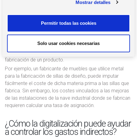
Mostrar detalles
o
directos de los costes indirectos de
n
producción?
s
Permitir todas las cookies
e
Para diferenciar claramente entre los costes directos y los
n
costes indirectos, hay que tener en cuenta si dichos costes
t
Solo usar cookies necesarias
afectan a la producción en general, o por el contrario,
i
están vinculados de manera precisa y cuantificable a la
m
fabricación de un producto.
i
Por ejemplo, un fabricante de muebles que utilice metal
e
para la fabricación de sillas de diseño, puede imputar
n
fácilmente el coste de dicha materia prima a las sillas que
t
fabrica. Sin embargo, los costes vinculados a las mejoras
o
de las instalaciones de la nave industrial donde se fabrican
requieren calcular una tasa de asignación.
¿Cómo la digitalización puede ayudar
a controlar los gastos indirectos?