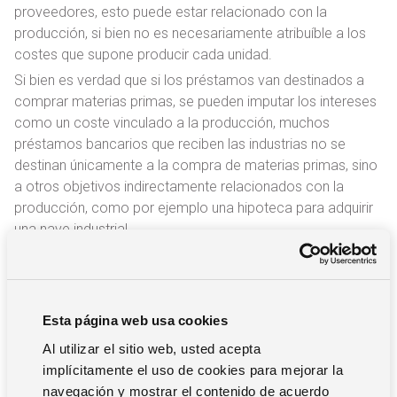
proveedores, esto puede estar relacionado con la
producción, si bien no es necesariamente atribuíble a los
costes que supone producir cada unidad.
Si bien es verdad que si los préstamos van destinados a
comprar materias primas, se pueden imputar los intereses
como un coste vinculado a la producción, muchos
préstamos bancarios que reciben las industrias no se
destinan únicamente a la compra de materias primas, sino
a otros objetivos indirectamente relacionados con la
producción, como por ejemplo una hipoteca para adquirir
una nave industrial.
¿Cómo calcular los costes indirectos
de producción?
Esta página web usa cookies
Al utilizar el sitio web, usted acepta
Calcular los costes indirectos de producción supone
implícitamente el uso de cookies para mejorar la
distribuir de manera adecuada los costes entre los
navegación y mostrar el contenido de acuerdo
distintos productos. El cálculo puede hacerse de la