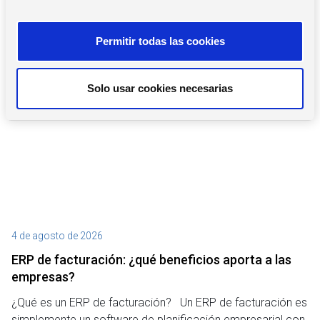
Últimos artículos que te
n
pueden interesar
s
Permitir todas las cookies
e
n
t
Solo usar cookies necesarias
Blog
,
Pequeñas Empresas y Asesorías
i
m
i
e
n
t
o
4 de agosto de 2026
27
ERP de facturación​: ¿qué beneficios aporta a las
M
empresas?
¿P
¿Qué es un ERP de facturación? Un ERP de facturación es
de
simplemente un software de planificación empresarial con
o 