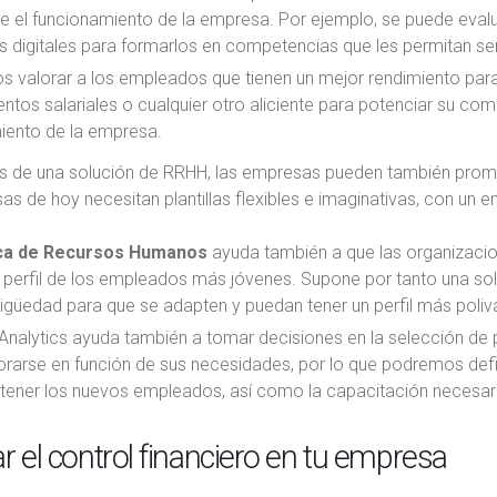
bre el funcionamiento de la empresa. Por ejemplo, se puede eva
es digitales para formarlos en competencias que les permitan s
 valorar a los empleados que tienen un mejor rendimiento par
os salariales o cualquier otro aliciente para potenciar su com
miento de la empresa.
és de una solución de RRHH, las empresas pueden también promov
s de hoy necesitan plantillas flexibles e imaginativas, con un e
ica de Recursos Humanos
ayuda también a que las organizacion
l perfil de los empleados más jóvenes. Supone por tanto una so
güedad para que se adapten y puedan tener un perfil más poliva
Analytics ayuda también a tomar decisiones en la selección de 
rarse en función de sus necesidades, por lo que podremos defin
 tener los nuevos empleados, así como la capacitación necesari
r el control financiero en tu empresa