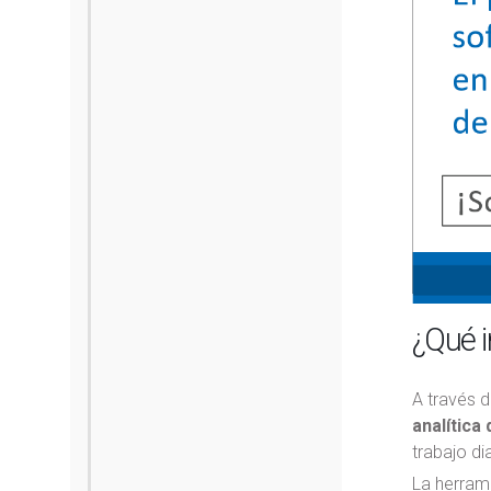
¿Qué i
A través 
analítica
trabajo dia
La herram