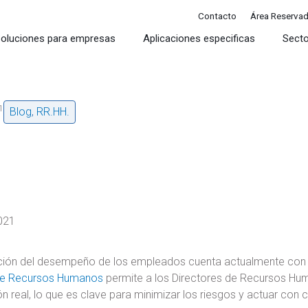
Contacto
Área Reserva
oluciones para empresas
Aplicaciones especificas
Sect
1
Blog
,
RR.HH.
021
ción del desempeño de los empleados cuenta actualmente con h
 de Recursos Humanos
permite a los Directores de Recursos Hu
n real, lo que es clave para minimizar los riesgos y actuar con c