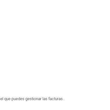
Blog
,
27 de juli
Modelo 
el que puedes gestionar las facturas…
¿Para qu