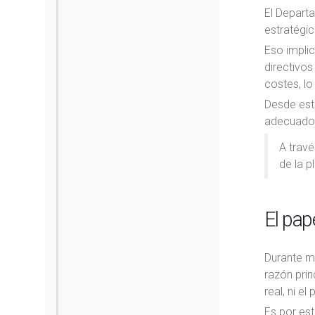
El Depart
estratégic
Eso implic
directivos
costes, lo 
Desde est
adecuados 
A trav
de la p
El pap
Durante m
razón pri
real, ni e
Es por est