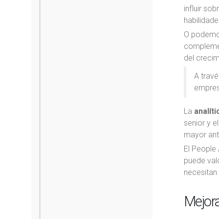
influir so
habilidad
O podemos
complement
del creci
A trav
empresa
La
analít
senior y e
mayor anti
El People 
puede valo
necesitan
Mejora