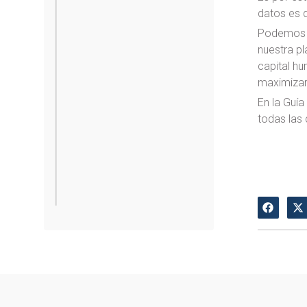
datos es d
Podemos as
nuestra pl
capital h
maximizar
En la Guía
todas las 