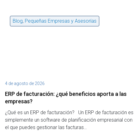
Blog
,
Pequeñas Empresas y Asesorías
4 de agosto de 2026
27
ERP de facturación​: ¿qué beneficios aporta a las
M
empresas?
¿P
¿Qué es un ERP de facturación? Un ERP de facturación es
de
simplemente un software de planificación empresarial con
o 
el que puedes gestionar las facturas…