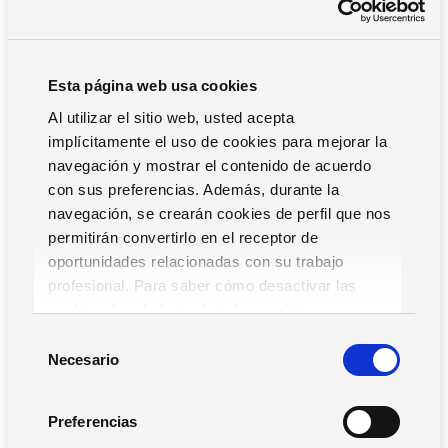
¿Cómo garantizar la flexibilidad
operativa sin comprometer la
productividad?
Esta página web usa cookies
Uno de los motivos de resistencia al cambio para mejorar
Al utilizar el sitio web, usted acepta
la flexibilidad operativa en las industrias es la forma en que
implícitamente el uso de cookies para mejorar la
puede afectar a la productividad. Para ello, es de vital
navegación y mostrar el contenido de acuerdo
importancia contar con soluciones tecnológicas
con sus preferencias. Además, durante la
inteligentes, como sistemas de robótica que puedan
navegación, se crearán cookies de perfil que nos
cambiar de tarea sin interrupciones largas, así como
permitirán convertirlo en el receptor de
operarios polivalentes que puedan trabajar en distintas
oportunidades relacionadas con su trabajo
áreas.
profesional. Para saber cómo desactivar las
En todo caso, hay que empezar por la estandarización de
cookies,
Lea la hoja de información.
procesos para lograr el máximo orden y eficiencia. Contar
S
con equipos modulables y líneas de producción
Necesario
e
multifuncionales y reconfigurables ayudará de manera
l
significativa a facilitar el cambio de forma dinámica.
e
Preferencias
c