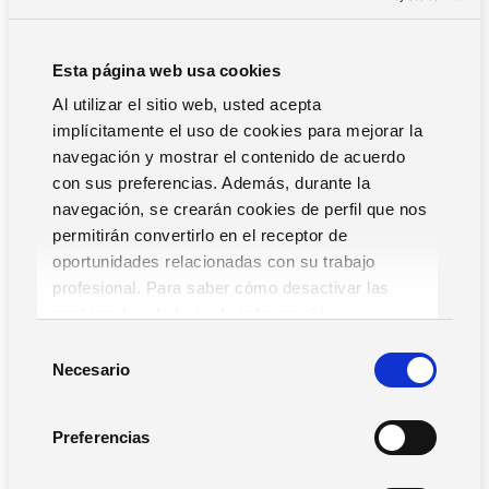
¿Cuáles son los beneficios de usar
valor ganado en la gestión de
Esta página web usa cookies
proyectos?
Al utilizar el sitio web, usted acepta
implícitamente el uso de cookies para mejorar la
navegación y mostrar el contenido de acuerdo
El uso del valor ganado en la gestión de proyectos
con sus preferencias. Además, durante la
proporciona diversos beneficios a los gestores y personas
navegación, se crearán cookies de perfil que nos
responsables de equipos de trabajo. Entre otros aspectos,
permitirán convertirlo en el receptor de
permiten tener un mejor control del rendimiento a todos
oportunidades relacionadas con su trabajo
los niveles (tiempo, recursos, costes…), así como detectar
profesional. Para saber cómo desactivar las
errores más fácilmente y mejorar la toma de decisiones.
cookies,
Lea la hoja de información.
S
Mejor control del rendimiento del
Necesario
e
proyecto
l
e
Preferencias
La métrica del valor ganado permite controlar de manera
c
más precisa el rendimiento del proyecto. Los gerentes de
c