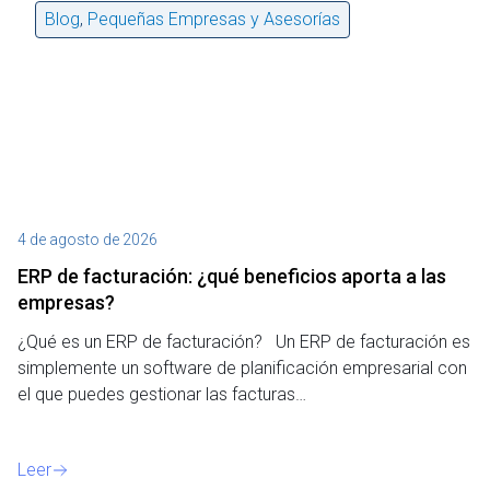
Blog
,
Pequeñas Empresas y Asesorías
4 de agosto de 2026
27
ERP de facturación​: ¿qué beneficios aporta a las
M
empresas?
¿P
¿Qué es un ERP de facturación? Un ERP de facturación es
de
simplemente un software de planificación empresarial con
o 
el que puedes gestionar las facturas…
Le
Leer