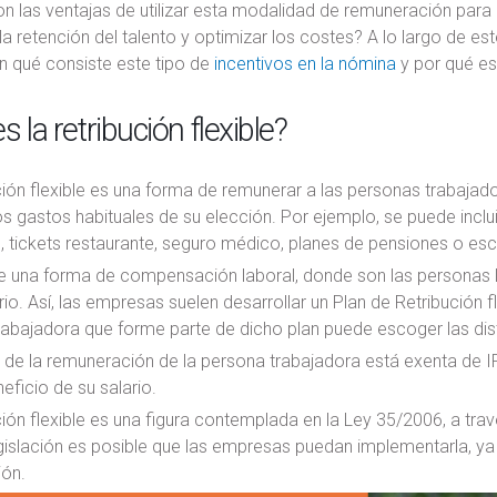
n las ventajas de utilizar esta modalidad de remuneración para
la retención del talento y optimizar los costes? A lo largo de e
en qué consiste este tipo de
incentivos en la nómina
y por qué es
s la retribución flexible?
ción flexible es una forma de remunerar a las personas trabajad
os gastos habituales de su elección. Por ejemplo, se puede inclui
, tickets restaurante, seguro médico, planes de pensiones o escue
de una forma de compensación laboral, donde son las personas l
rio. Así, las empresas suelen desarrollar un Plan de Retribución f
abajadora que forme parte de dicho plan puede escoger las dist
 de la remuneración de la persona trabajadora está exenta de I
ficio de su salario.
ción flexible es una figura contemplada en la Ley 35/2006, a tr
gislación es posible que las empresas puedan implementarla, ya s
ión.