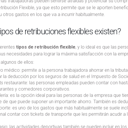
nas trabajadoras pueden sentirse atraídas y potenciar su comp
tribución Flexible, ya que esto permite que se le aporten benefi
u otros gastos en los que va a incurrir habitualmente.
ipos de retribuciones flexibles existen?
ferentes
tipos de retribución flexible
, y lo ideal es que las pe
 sus necesidades para lograr la máxima satisfacción con la emp
algunos de ellos:
o médico: permite a la persona trabajadora ahorrar en la tribu
ar la deducción por los seguros de salud en el Impuesto de So
ts restaurante: las personas empleadas pueden contar con hasta
urantes y comedores corporativos.
ería: es la opción ideal para las personas de la empresa que tien
e de que puede suponer un importante ahorro. También es dedu
porte: es uno de los gastos que más habitualmente se suele inclui
nal contar con tickets de transporte que les permitirán acudir a
sio: las actividades deportivas también se pueden incluir en los pl