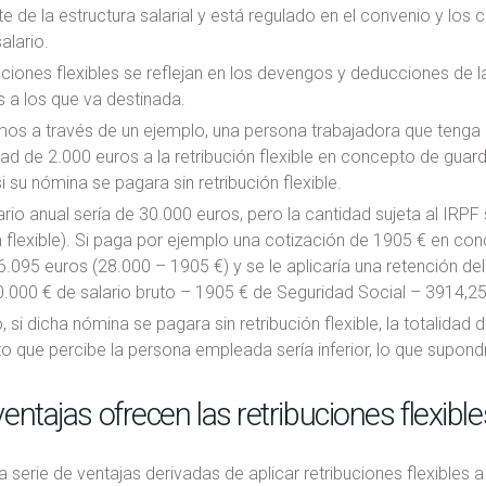
e de la estructura salarial y está regulado en el convenio y los c
alario.
uciones flexibles se reflejan en los devengos y deducciones de 
 a los que va destinada.
mos a través de un ejemplo, una persona trabajadora que tenga 
ad de 2.000 euros a la retribución flexible en concepto de guar
i su nómina se pagara sin retribución flexible.
lario anual sería de 30.000 euros, pero la cantidad sujeta al IRP
n flexible). Si paga por ejemplo una cotización de 1905 € en co
6.095 euros (28.000 – 1905 €) y se le aplicaría una retención del
.000 € de salario bruto – 1905 € de Seguridad Social – 3914,25 
 si dicha nómina se pagara sin retribución flexible, la totalidad d
to que percibe la persona empleada sería inferior, lo que supond
entajas ofrecen las retribuciones flexible
a serie de ventajas derivadas de aplicar retribuciones flexible