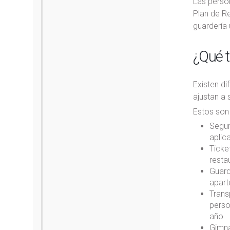
Las perso
Plan de Re
guardería 
¿Qué t
Existen di
ajustan a
Estos son 
Segur
aplic
Ticke
resta
Guard
apart
Trans
perso
año
Gimna