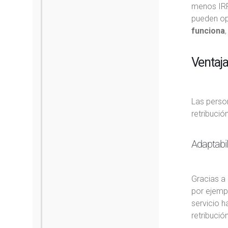
menos IRPF
pueden opt
funciona
Ventaj
Las perso
retribució
Adaptabil
Gracias a 
por ejempl
servicio h
retribución