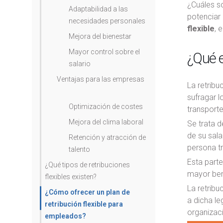
¿Cuáles so
Adaptabilidad a las
potenciar 
necesidades personales
flexible
, 
Mejora del bienestar
Mayor control sobre el
¿Qué e
salario
Ventajas para las empresas
La retribu
sufragar l
Optimización de costes
transporte
Mejora del clima laboral
Se trata 
de su sala
Retención y atracción de
persona tr
talento
Esta parte
¿Qué tipos de retribuciones
mayor bene
flexibles existen?
La retribu
¿Cómo ofrecer un plan de
a dicha le
retribución flexible para
organizac
empleados?