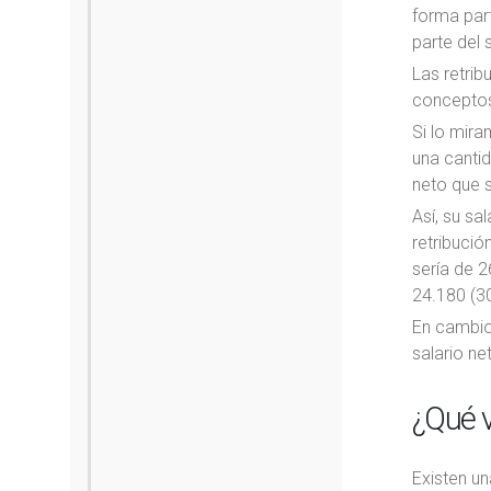
forma part
parte del s
Las retrib
conceptos
Si lo mira
una cantid
neto que s
Así, su sa
retribució
sería de 2
24.180 (30
En cambio,
salario ne
¿Qué v
Existen un