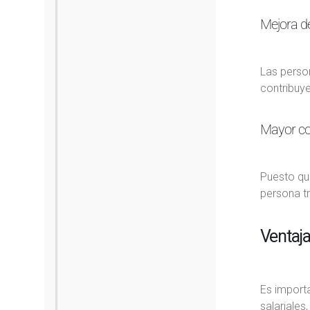
Mejora de
Las perso
contribuy
Mayor con
Puesto que
persona t
Ventaj
Es importa
salariales,