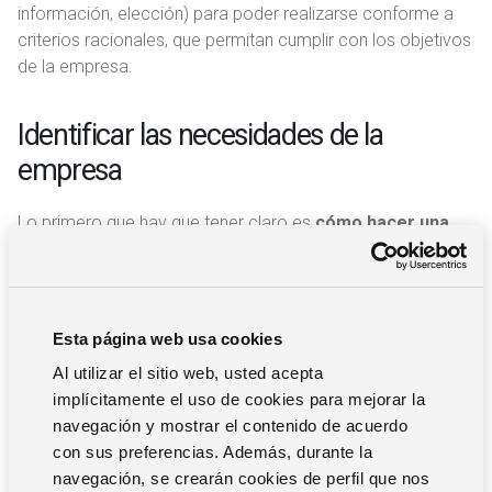
información, elección) para poder realizarse conforme a
criterios racionales, que permitan cumplir con los objetivos
de la empresa.
Identificar las necesidades de la
empresa
Lo primero que hay que tener claro es
cómo hacer una
selección de proveedores
. Para ello hay que identificar
primeramente cuáles son las necesidades de la empresa
en cuanto a tipo de productos/servicios, precios, relación
calidad-precio, formas y plazos de pago, o ubicación del
Esta página web usa cookies
proveedor. Una vez que se conozcan las necesidades de
Al utilizar el sitio web, usted acepta
la empresa se dispone de una base para emprender el
implícitamente el uso de cookies para mejorar la
siguiente paso, que es la búsqueda de proveedores.
navegación y mostrar el contenido de acuerdo
con sus preferencias. Además, durante la
Buscar proveedores
navegación, se crearán cookies de perfil que nos