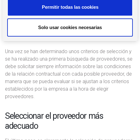
s
También debe determinarse el tipo de proveedor ideal
Permitir todas las cookies
e
para cada tipo de producto o servicio que la empresa
n
requiere contratar.
t
Solo usar cookies necesarias
i
Solicitar información
m
i
Una vez se han determinado unos criterios de selección y
e
se ha realizado una primera búsqueda de proveedores, se
n
debe solicitar siempre información sobre las condiciones
t
de la relación contractual con cada posible proveedor, de
o
manera que se pueda evaluar si se ajustan a los criterios
establecidos por la empresa a la hora de elegir
proveedores.
Seleccionar el proveedor más
adecuado