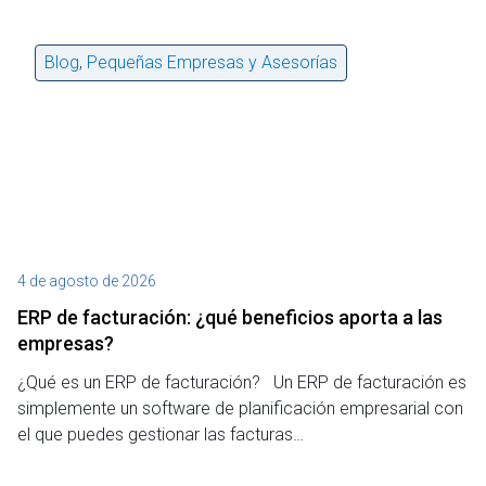
Blog
,
Pequeñas Empresas y Asesorías
4 de agosto de 2026
27
ERP de facturación​: ¿qué beneficios aporta a las
M
empresas?
¿P
¿Qué es un ERP de facturación? Un ERP de facturación es
de
simplemente un software de planificación empresarial con
o 
el que puedes gestionar las facturas…
Le