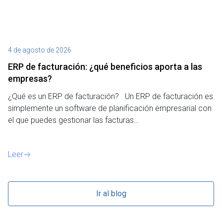
4 de agosto de 2026
27
ERP de facturación​: ¿qué beneficios aporta a las
M
empresas?
¿P
¿Qué es un ERP de facturación? Un ERP de facturación es
de
simplemente un software de planificación empresarial con
o 
el que puedes gestionar las facturas…
Le
Leer
Ir al blog