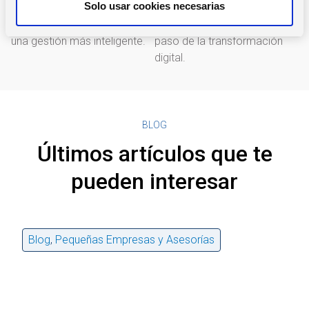
Solo usar cookies necesarias
Integración con Inteligencia
Un equipo de profesionales
i
Artificial, IoT y Big Data para
que te acompaña en cada
m
una gestión más inteligente.
paso de la transformación
i
digital.
e
n
t
o
BLOG
Últimos artículos que te
pueden interesar
Blog
,
Pequeñas Empresas y Asesorías