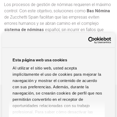
Los procesos de gestión de nóminas requieren el máximo
control. Con este objetivo, soluciones como
Bas Nómina
de Zucchetti Spain facilitan que las empresas eviten
errores humanos y se abran camino en el complejo
sistema de nóminas
español, sin incurrir en fallos que
puedan suponer un sobrecoste o riesgos legales para la
empresa.
Esta página web usa cookies
Al utilizar el sitio web, usted acepta
implícitamente el uso de cookies para mejorar la
navegación y mostrar el contenido de acuerdo
con sus preferencias. Además, durante la
navegación, se crearán cookies de perfil que nos
¿POR QUE NOS TIENES QUE ELEGIR?
permitirán convertirlo en el receptor de
Impulsamos la gestión y el
oportunidades relacionadas con su trabajo
crecimiento de tu empresa
profesional. Para saber cómo desactivar las