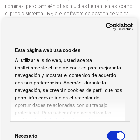
nóminas, pero también otras muchas herramientas, como
el propio sistema ERP, o el software de gestión de viajes
corporativos, o el software de gestión de espacios de
trabajo. Hablamos, por tanto, de una herramienta amplia,
completa y flexible, que favorece una gestión integral de
los RRHH, lo que incluye el sistema de nómina.
Esta página web usa cookies
Como ves, el software de gestión de Recursos Humanos
Al utilizar el sitio web, usted acepta
es una herramienta que
va mucho más allá del sistema
implícitamente el uso de cookies para mejorar la
de nóminas.
No sólo te permite automatizar numerosas
navegación y mostrar el contenido de acuerdo
tareas manuales, sino que actúa como un instrumento
con sus preferencias. Además, durante la
para la digitalización de tu plantilla, la mejora de la
navegación, se crearán cookies de perfil que nos
productividad y el desarrollo estratégico del capital
permitirán convertirlo en el receptor de
humano de la empresa.
oportunidades relacionadas con su trabajo
profesional. Para saber cómo desactivar las
Ventajas del software de RRHH
cookies,
Lea la hoja de información.
frente al de nóminas
S
Necesario
e