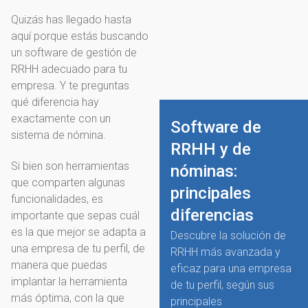
Quizás has llegado hasta
aquí porque estás buscando
un software de gestión de
RRHH adecuado para tu
empresa. Y te preguntas
qué diferencia hay
exactamente con un
Software de
sistema de nómina.
RRHH y de
Si bien son herramientas
nóminas:
que comparten algunas
principales
funcionalidades, es
diferencias
importante que sepas cuál
es la que mejor se adapta a
Descubre la solución de
una empresa de tu perfil, de
RRHH más avanzada y
manera que puedas
eficaz para una empresa
implantar la herramienta
de tu perfil, según sus
más óptima, con la que
principales