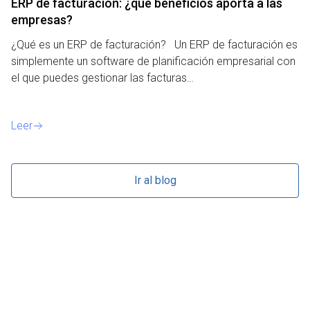
ERP de facturación​: ¿qué beneficios aporta a las
M
empresas?
¿P
¿Qué es un ERP de facturación? Un ERP de facturación es
de
simplemente un software de planificación empresarial con
o 
el que puedes gestionar las facturas…
Le
Leer
Ir al blog