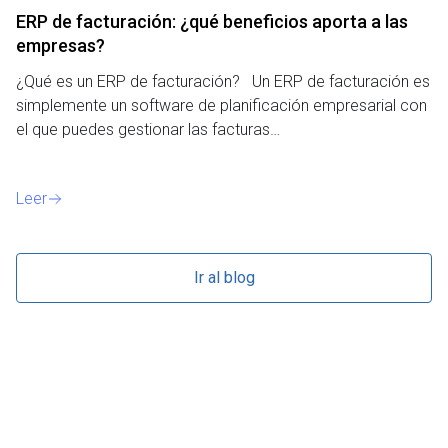
ERP de facturación​: ¿qué beneficios aporta a las
M
empresas?
¿P
¿Qué es un ERP de facturación? Un ERP de facturación es
de
simplemente un software de planificación empresarial con
o 
el que puedes gestionar las facturas…
Le
Leer
Ir al blog