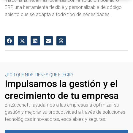
maquinaria. Además, cuentas con la solución Solmicro
i
ERP, una herramienta flexible y personalizable de código
e
abierto que se adapta a todo tipo de necesidades.
n
t
o
¿POR QUE NOS TIENES QUE ELEGIR?
Impulsamos la gestión y el
crecimiento de tu empresa
En Zucchetti, ayudamos a las empresas a optimizar su
gestión y mejorar su productividad a través de soluciones
tecnológicas innovadoras, escalables y seguras.