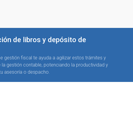
ión de libros y depósito de
 gestión fiscal te ayuda a agilizar estos trámites y
e la gestión contable, potenciando la productividad y
 tu asesoría o despacho.