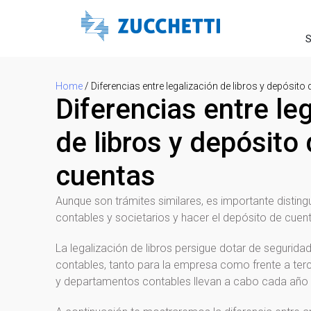
S
Home
/
Diferencias entre legalización de libros y depósito
Diferencias entre le
de libros y depósito
cuentas
Aunque son trámites similares, es importante distingui
contables y societarios y hacer el depósito de cuent
La legalización de libros persigue dotar de seguridad 
contables, tanto para la empresa como frente a ter
y departamentos contables llevan a cabo cada año