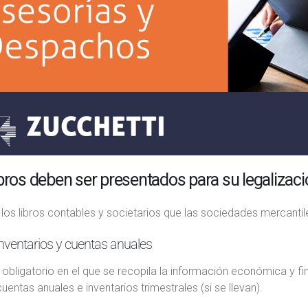
bros deben ser presentados para su legalizac
los libros contables y societarios que las sociedades mercantil
inventarios y cuentas anuales
o obligatorio en el que se recopila la información económica y fi
cuentas anuales e inventarios trimestrales (si se llevan).