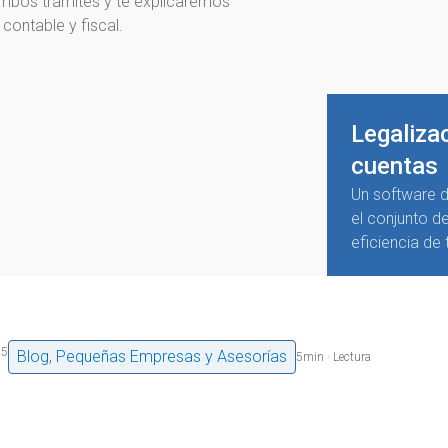
ambos trámites y te explicaremos
contable y fiscal.
Legalizac
cuentas
Un software de
el conjunto d
eficiencia de
25
Blog
,
Pequeñas Empresas y Asesorías
5
min · Lectura