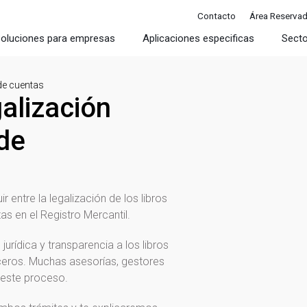
Contacto
Área Reserva
oluciones para empresas
Aplicaciones especificas
Sect
 de cuentas
galización
 de
r entre la legalización de los libros
as en el Registro Mercantil.
jurídica y transparencia a los libros
ceros. Muchas asesorías, gestores
 este proceso.