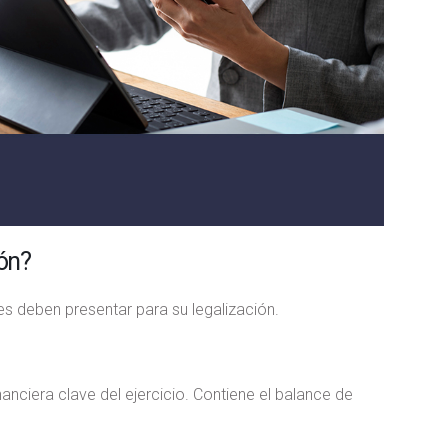
ión?
es deben presentar para su legalización.
nanciera clave del ejercicio. Contiene el balance de