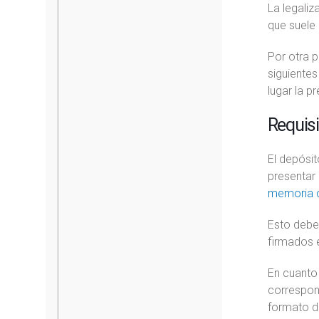
La legaliz
que suele 
Por otra p
siguientes
lugar la p
Requisi
El depósi
presentar 
memoria 
Esto debe 
firmados 
En cuanto 
correspond
formato di