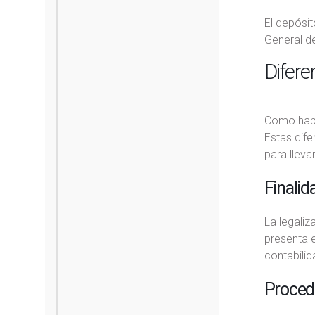
El depósit
General d
Difere
Como habrá
Estas dife
para lleva
Finalid
La legaliz
presenta e
contabilid
Proced