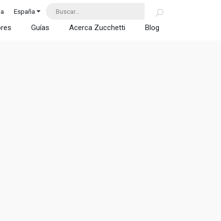
da
España
ores
Guías
Acerca Zucchetti
Blog