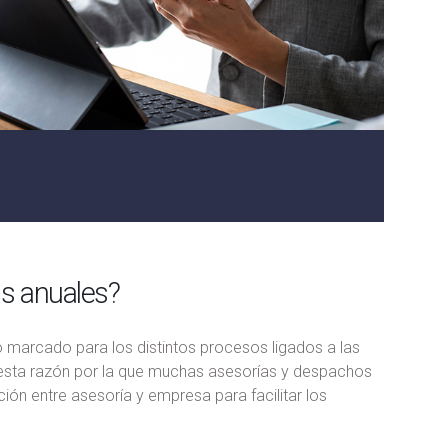
as anuales?
 marcado para los distintos procesos ligados a las
or esta razón por la que muchas asesorías y despachos
ción entre asesoría y empresa para facilitar los