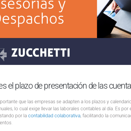
es el plazo de presentación de las cuent
portante que las empresas se adapten a los plazos y calendario
uales, lo cual exige llevar las laborales contables al día. Es p
stando por la
contabilidad colaborativa
, facilitando la comunica
entos.