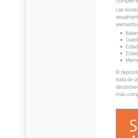
complemen
Las socied
anualmente
elementos 
Balan
Cuent
Estad
Estad
Memo
El depósit
trata de 
decisiones
más compl