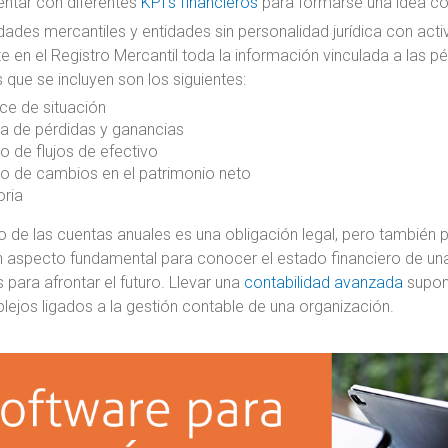
tar con diferentes
KPI’s financieros
para formarse una idea co
ades mercantiles y entidades sin personalidad jurídica con act
 en el Registro Mercantil toda la información vinculada a las pé
que se incluyen son los siguientes:
ce de situación
a de pérdidas y ganancias
o de flujos de efectivo
o de cambios en el patrimonio neto
ria
o de las cuentas anuales es una obligación legal, pero también pe
un aspecto fundamental para conocer el estado financiero de u
 para afrontar el futuro. Llevar una
contabilidad avanzada
supone
ejos ligados a la gestión contable de una organización.