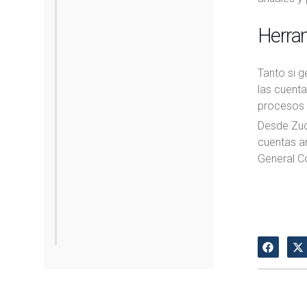
Herram
Tanto si g
las cuenta
procesos d
Desde Zucc
cuentas an
General C