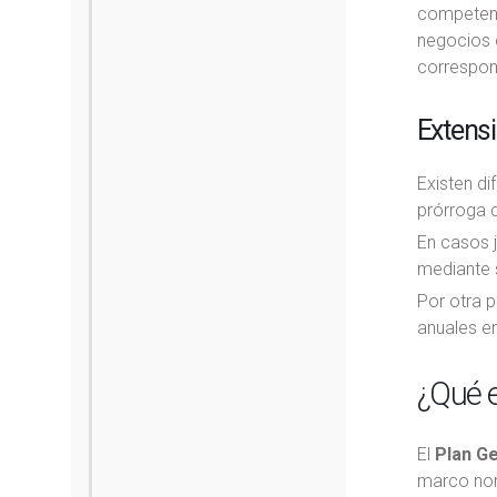
competente
negocios c
correspon
Extens
Existen di
prórroga d
En casos j
mediante s
Por otra p
anuales en
¿Qué e
El
Plan Ge
marco nor