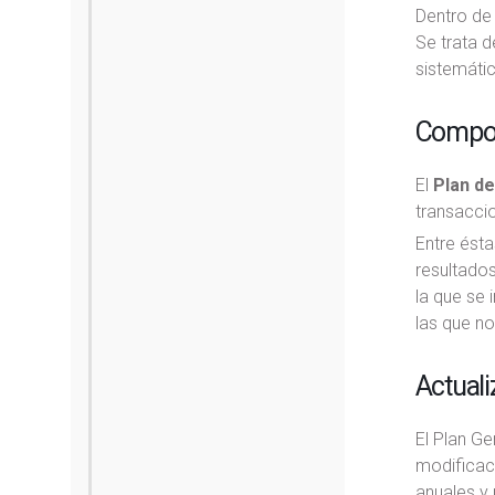
Dentro de
Se trata d
sistemátic
Compon
El
Plan de
transacci
Entre ésta
resultados
la que se 
las que no
Actuali
El Plan Ge
modificac
anuales y 