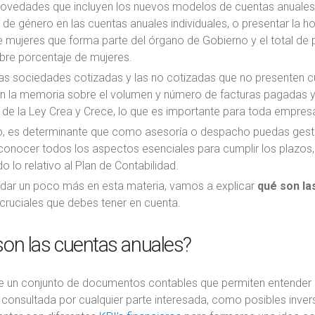
 novedades que incluyen los nuevos modelos de cuentas anuales
 de género en las cuentas anuales individuales, o presentar la h
 mujeres que forma parte del órgano de Gobierno y el total de
bre porcentaje de mujeres.
as sociedades cotizadas y las no cotizadas que no presenten cu
n la memoria sobre el volumen y número de facturas pagadas y s
 de la Ley Crea y Crece, lo que es importante para toda empre
o, es determinante que como asesoría o despacho puedas gestio
onocer todos los aspectos esenciales para cumplir los plazos, 
o lo relativo al Plan de Contabilidad.
dar un poco más en esta materia, vamos a explicar
qué son la
cruciales que debes tener en cuenta.
on las cuentas anuales?
de un conjunto de documentos contables que permiten entender l
consultada por cualquier parte interesada, como posibles inver