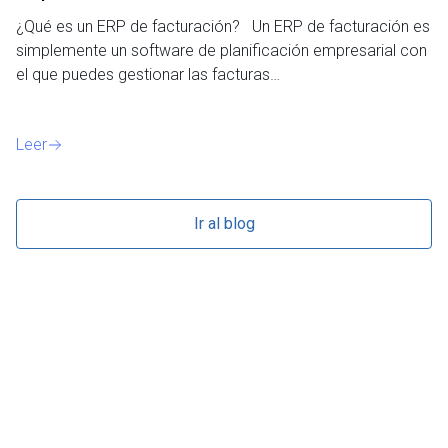
¿P
¿Qué es un ERP de facturación? Un ERP de facturación es
de
simplemente un software de planificación empresarial con
o 
el que puedes gestionar las facturas…
Le
Leer
Ir al blog