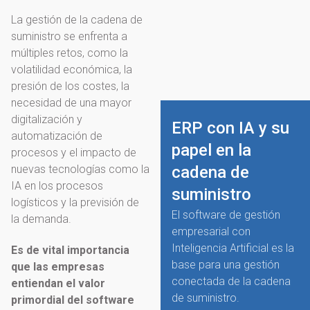
La gestión de la cadena de
suministro se enfrenta a
múltiples retos, como la
volatilidad económica, la
presión de los costes, la
necesidad de una mayor
digitalización y
ERP con IA y su
automatización de
papel en la
procesos y el impacto de
nuevas tecnologías como la
cadena de
IA en los procesos
suministro
logísticos y la previsión de
El software de gestión
la demanda.
empresarial con
Inteligencia Artificial es la
Es de vital importancia
base para una gestión
que las empresas
conectada de la cadena
entiendan el valor
de suministro.
primordial del software