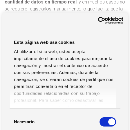
cantidad de datos en tiempo real
, y en muchos casos no
se requiere registrarlos manualmente, lo que facilita que la
gestión se lleve a cabo de manera más rápida y sin
errores.
Optimización de recursos
Esta página web usa cookies
La predicción de inventario se traduce en una mayor
Al utilizar el sitio web, usted acepta
optimización de los recursos en producción y compras, ya
implícitamente el uso de cookies para mejorar la
que se posee un conocimiento más preciso y detallado de
navegación y mostrar el contenido de acuerdo
las necesidades de la empresa en cada momento. Esto
con sus preferencias. Además, durante la
reduce los riesgos de producir más unidades o
navegación, se crearán cookies de perfil que nos
comprar más materias primas de las necesarias,
permitirán convertirlo en el receptor de
ayudando a optimizar los costes y mejorar la eficiencia
oportunidades relacionadas con su trabajo
operativa.
profesional. Para saber cómo desactivar las
cookies,
Lea la hoja de información.
S
Necesario
e
Beneficios de un sistema ERP con IA
l