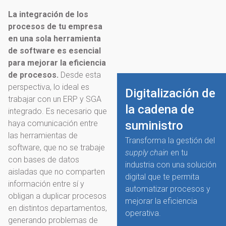
La integración de los
procesos de tu empresa
en una sola herramienta
de software es esencial
para mejorar la eficiencia
de procesos.
Desde esta
perspectiva, lo ideal es
Digitalización de
trabajar con un ERP y SGA
la cadena de
integrado. Es necesario que
haya comunicación entre
suministro
las herramientas de
Transforma la gestión del
software, que no se trabaje
supply chain
en tu
con bases de datos
industria con una solución
aisladas que no comparten
digital que te permita
información entre sí y
automatizar procesos y
obligan a duplicar procesos
mejorar la eficiencia
en distintos departamentos,
operativa.
generando problemas de