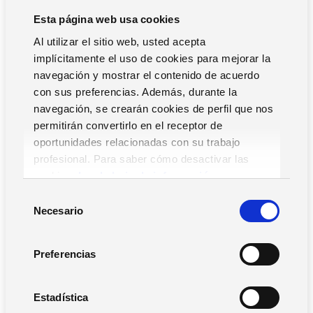
Esta página web usa cookies
Al utilizar el sitio web, usted acepta
¿Qué tecnologías se necesitan para
implícitamente el uso de cookies para mejorar la
digitalizar el supply chain?
navegación y mostrar el contenido de acuerdo
con sus preferencias. Además, durante la
navegación, se crearán cookies de perfil que nos
Si tienes una industria o una empresa en el sector de la
permitirán convertirlo en el receptor de
distribución, no necesitas simplemente cambiar de
oportunidades relacionadas con su trabajo
software, sino utilizar un
conjunto de soluciones
profesional. Para saber cómo desactivar las
tecnológicas conectadas e integradas (SGA, APS,
cookies,
Lea la hoja de información.
MES, ERP)
que te permitan garantizar perfecta
S
coordinación, sincronización de datos y procesos y
Necesario
e
eficiencia operativa.
l
e
Hay
3 soluciones
clave que desde Zucchetti Spain
Preferencias
c
consideramos esenciales para evolucionar hacia una
c
cadena de suministro eficiente, automatizada y digital:
i
Estadística