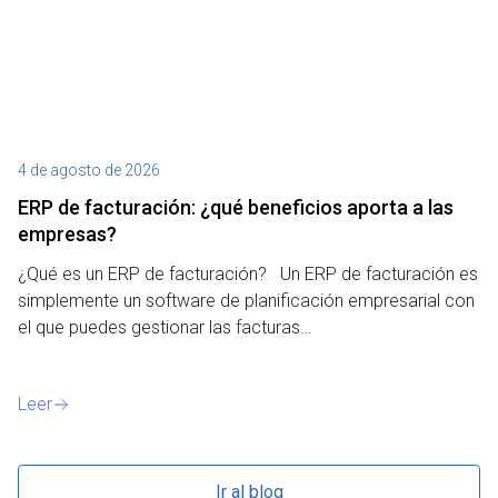
4 de agosto de 2026
27
ERP de facturación​: ¿qué beneficios aporta a las
M
empresas?
¿P
¿Qué es un ERP de facturación? Un ERP de facturación es
de
simplemente un software de planificación empresarial con
o 
el que puedes gestionar las facturas…
Le
Leer
Ir al blog