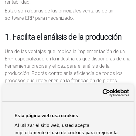
rentabilidad.
Éstas son algunas de las principales ventajas de un
software ERP para mecanizado.
1. Facilita el análisis de la producción
Una de las ventajas que implica la implementación de un
ERP especializado en la industria es que dispondrás de una
herramienta precisa y eficaz para el análisis de la
producción. Podrás controlar la eficiencia de todos los
procesos que intervienen en la fabricación de piezas
metálicas, así como evaluar los tiempos de fabricación y
la productividad del personal y la maquinaria.
2. Agiliza tus procesos productivos
Esta página web usa cookies
Al utilizar el sitio web, usted acepta
El análisis técnico de la producción te permitirá optimizar
implícitamente el uso de cookies para mejorar la
los procesos para que puedas mejorar la productividad y