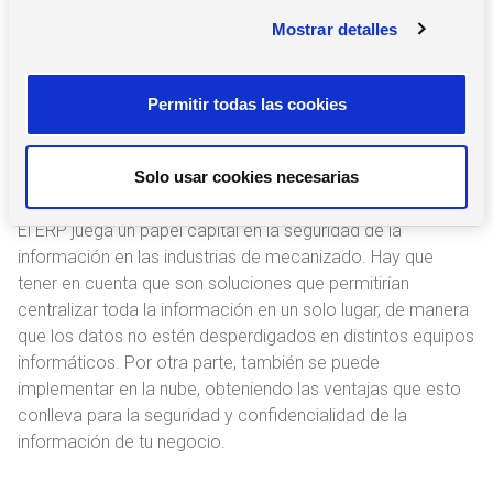
c
disponer de datos de gran valía para mejorar la toma de
Mostrar detalles
o
decisiones sobre la producción, los procesos o la gestión
n
de RRHH, de manera que puedas aumentar la rentabilidad.
s
Permitir todas las cookies
e
n
5. Seguridad de datos y
t
procedimientos internos
Solo usar cookies necesarias
i
m
El ERP juega un papel capital en la seguridad de la
i
información en las industrias de mecanizado. Hay que
e
tener en cuenta que son soluciones que permitirían
n
centralizar toda la información en un solo lugar, de manera
t
que los datos no estén desperdigados en distintos equipos
o
informáticos. Por otra parte, también se puede
implementar en la nube, obteniendo las ventajas que esto
conlleva para la seguridad y confidencialidad de la
información de tu negocio.