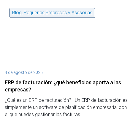
Blog
,
Pequeñas Empresas y Asesorías
4 de agosto de 2026
27
ERP de facturación​: ¿qué beneficios aporta a las
M
empresas?
¿P
¿Qué es un ERP de facturación? Un ERP de facturación es
de
simplemente un software de planificación empresarial con
o 
el que puedes gestionar las facturas…
Le