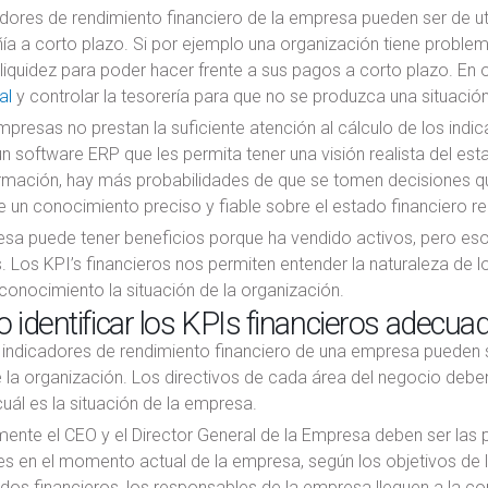
dores de rendimiento financiero de la empresa pueden ser de utili
a a corto plazo. Si por ejemplo una organización tiene problemas
iquidez para poder hacer frente a sus pagos a corto plazo. En 
al
y controlar la tesorería para que no se produzca una situació
resas no prestan la suficiente atención al cálculo de los indic
 software ERP que les permita tener una visión realista del esta
ormación, hay más probabilidades de que se tomen decisiones qu
 un conocimiento preciso y fiable sobre el estado financiero re
sa puede tener beneficios porque ha vendido activos, pero eso 
. Los KPI’s financieros nos permiten entender la naturaleza de
onocimiento la situación de la organización.
identificar los KPIs financieros adecua
 indicadores de rendimiento financiero de una empresa pueden 
 la organización. Los directivos de cada área del negocio debe
uál es la situación de la empresa.
rmente el CEO y el Director General de la Empresa deben ser la
s en el momento actual de la empresa, según los objetivos de l
ados financieros, los responsables de la empresa lleguen a la c