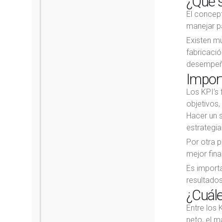
¿Qué s
El concep
manejar pa
Existen m
fabricació
desempeño
Import
Los KPI’s 
objetivos
Hacer un s
estrategia
Por otra 
mejor fina
Es import
resultados
¿Cuále
Entre los 
neto, el m