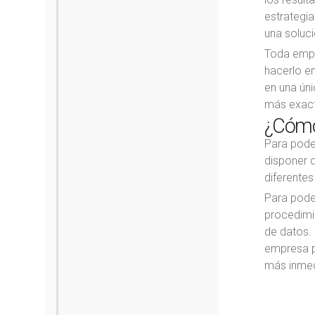
estrategia
una soluci
Toda empre
hacerlo en
en una úni
más exacta
¿Cómo 
Para poder
disponer 
diferentes
Para pode
procedimi
de datos. 
empresa pa
más inmed