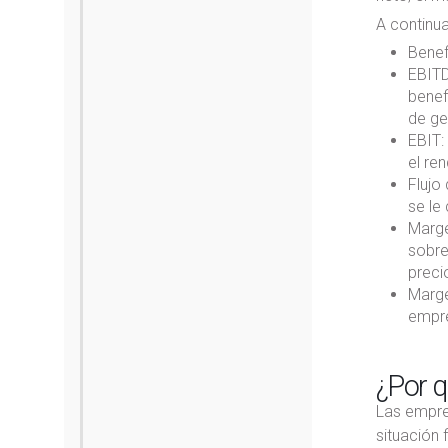
A continu
Benef
EBITD
benef
de ge
EBIT:
el re
Flujo
se le
Marge
sobre
preci
Marge
empre
¿Por q
Las empre
situación 