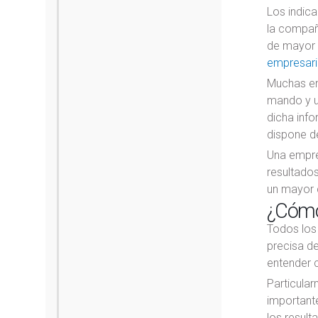
Los indica
la compañí
de mayor l
empresari
Muchas emp
mando y un
dicha inf
dispone de
Una empre
resultados
un mayor c
¿Cómo 
Todos los
precisa de
entender c
Particula
importante
los result