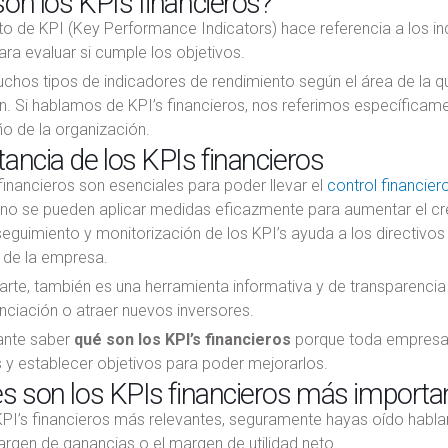
on los KPIs financieros?
to de KPI (Key Performance Indicators) hace referencia a los 
ra evaluar si cumple los objetivos.
uchos tipos de indicadores de rendimiento según el área de la
n. Si hablamos de KPI’s financieros, nos referimos específicame
 de la organización.
ancia de los KPIs financieros
financieros son esenciales para poder llevar el
control financier
, no se pueden aplicar medidas eficazmente para aumentar el cr
eguimiento y monitorización de los KPI’s ayuda a los directivos
 de la empresa.
parte, también es una herramienta informativa y de transparenc
nciación o atraer nuevos inversores.
ante saber
qué son los KPI’s financieros
porque toda empresa q
 y establecer objetivos para poder mejorarlos.
s son los KPIs financieros más importa
KPI’s financieros más relevantes, seguramente hayas oído hablar s
argen de ganancias o el margen de utilidad neto.