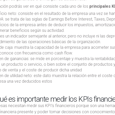
ación podrás ver en qué consiste cada uno de los
principales K
icio neto: consiste en el resultado de la empresa una vez se ha
A: se trata de las siglas de Earnings Before Interest, Taxes, Depr
icios de la empresa antes de deducir los impuestos, amortizaci
nerar beneficios según su actividad.
 es un indicador semejante al anterior, pero no incluye ni las de
ndimiento de las operaciones básicas de la organización.
 de caja: muestra la capacidad de la empresa para acometer su
 conoce con frecuencia como cash flow.
n de ganancias: se mide en porcentaje y muestra la rentabilida
 un producto o servicio, o bien sobre el conjunto de productos y 
o de venta y el coste de producir dicha unidad
n de utilidad neto: este dato muestra la relación entre el coste 
sa una vez deducidos estos
ué es importante medir los KPIs financi
sas necesitan medir sus KPI’s financieros porque son una herr
financiera presente y poder tomar decisiones con conocimiento d