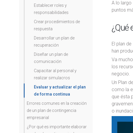
A lo largo
Establecer roles y
puntos má
responsabilidades
Crear procedimientos de
¿Qué e
respuesta
Desarrollar un plan de
El plan de
recuperación
han produ
Diseñar un plan de
Va mucho 
comunicación
los recurs
Capacitar al personal y
negocio.
realizar simulacros
Un Plan d
Evaluar y actualizar el plan
como la e
de forma continua
que ésta p
Errores comunes en la creación
gravemente
de un plan de contingencia
o inundac
empresarial
¿Por qué es importante elaborar