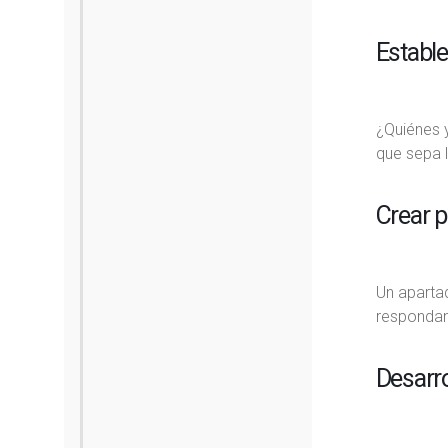
Estable
¿Quiénes 
que sepa 
Crear 
Un aparta
respondan
Desarro