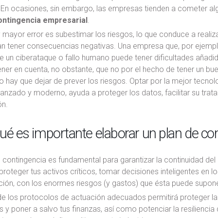
 En ocasiones, sin embargo, las empresas tienden a cometer al
ontingencia empresarial
.
y mayor error es subestimar los riesgos, lo que conduce a reali
an tener consecuencias negativas. Una empresa que, por ejemp
e un ciberataque o fallo humano puede tener dificultades añadi
ner en cuenta, no obstante, que no por el hecho de tener un bu
 hay que dejar de prever los riesgos. Optar por la mejor tecno
nzado y moderno, ayuda a proteger los datos, facilitar su trata
ón.
ué es importante elaborar un plan de c
 contingencia es fundamental para garantizar la continuidad del n
 proteger tus activos críticos, tomar decisiones inteligentes en 
ción, con los enormes riesgos (y gastos) que ésta puede supone
de los protocolos de actuación adecuados permitirá proteger la
 y poner a salvo tus finanzas, así como potenciar la resilienci