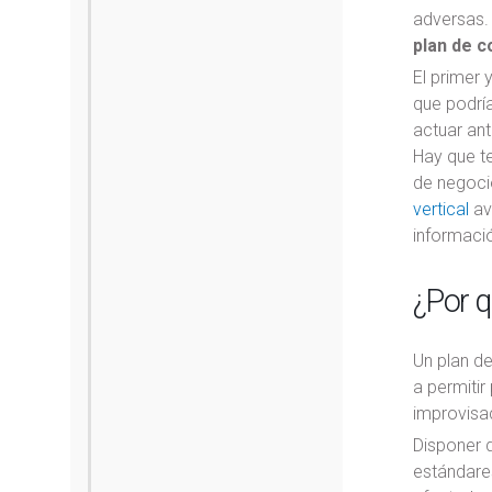
adversas.
plan de c
El primer 
que podrí
actuar ant
Hay que te
de negocio
vertical
ava
informaci
¿Por q
Un plan de
a permitir
improvisa
Disponer 
estándares