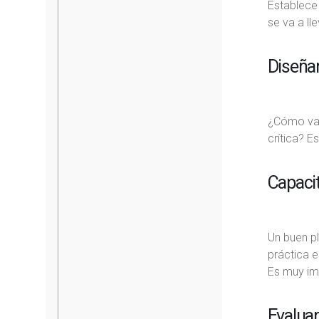
Establece 
se va a l
Diseña
¿Cómo vas 
crítica? 
Capacit
Un buen pl
práctica e
Es muy imp
Evaluar