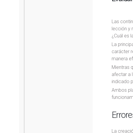
Las conti
lección y 
¿Cuál es l
La princip
carácter r
manera ef
Mientras q
afectar a 
indicado p
Ambos pla
funcionami
Errore
La creació