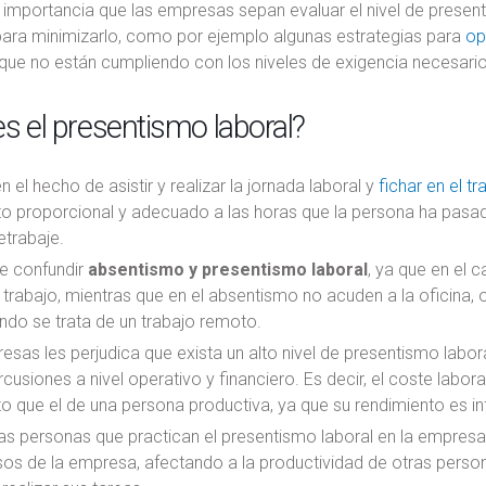
l importancia que las empresas sepan evaluar el nivel de presen
ara minimizarlo, como por ejemplo algunas estrategias para
op
que no están cumpliendo con los niveles de exigencia necesario
s el presentismo laboral?
n el hecho de asistir y realizar la jornada laboral y
fichar en el tr
o proporcional y adecuado a las horas que la persona ha pasado
etrabaje.
e confundir
absentismo y presentismo laboral
, ya que en el 
trabajo, mientras que en el absentismo no acuden a la oficina, o
ndo se trata de un trabajo remoto.
esas les perjudica que exista un alto nivel de presentismo labor
rcusiones a nivel operativo y financiero. Es decir, el coste labo
o que el de una persona productiva, ya que su rendimiento es i
s personas que practican el presentismo laboral en la empresa 
os de la empresa, afectando a la productividad de otras person