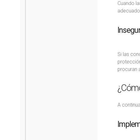
Cuando las
adecuado.
Insegur
Si las con
protección
procuran 
¿Cómo 
A continu
Impleme