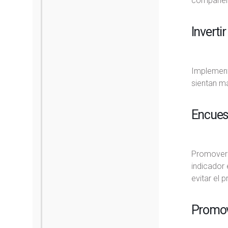
compañer
Inverti
Implement
sientan m
Encuest
Promover 
indicador 
evitar el 
Promov