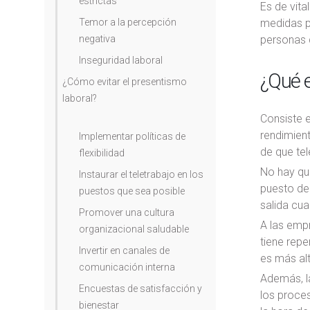
estrictas
Es de vita
Temor a la percepción
medidas p
negativa
personas 
Inseguridad laboral
¿Qué e
¿Cómo evitar el presentismo
laboral?
Consiste e
rendimient
Implementar políticas de
de que tel
flexibilidad
No hay qu
Instaurar el teletrabajo en los
puesto de 
puestos que sea posible
salida cua
Promover una cultura
A las empr
organizacional saludable
tiene repe
Invertir en canales de
es más alt
comunicación interna
Además, la
Encuestas de satisfacción y
los proces
bienestar