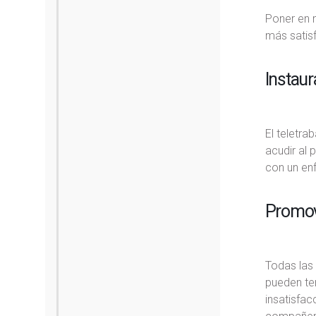
Poner en m
más satis
Instaur
El teletra
acudir al 
con un enf
Promove
Todas las
pueden ten
insatisfac