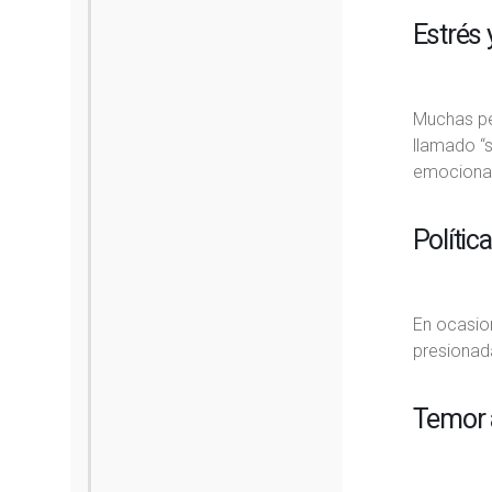
Estrés 
Muchas pe
llamado “
emocional 
Polític
En ocasio
presionada
Temor a