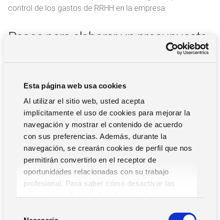
control de los gastos de RRHH en la empresa.
Pasos para elaborar un presupuesto
de RRHH
Veamos algunos de los pasos imprescindibles para
Esta página web usa cookies
realizar el
presupuesto de Recursos Humanos en una
empresa
.
Al utilizar el sitio web, usted acepta
implícitamente el uso de cookies para mejorar la
navegación y mostrar el contenido de acuerdo
Definir el tipo de presupuesto
con sus preferencias. Además, durante la
navegación, se crearán cookies de perfil que nos
Para definir un presupuesto de RRHH hay que tener en
permitirán convertirlo en el receptor de
cuenta las dos posibilidades más habituales en este
oportunidades relacionadas con su trabajo
campo. Una de las opciones es implementar un
profesional. Para saber cómo desactivar las
presupuesto incremental, en el que se parte de un
cookies,
Lea la hoja de información.
presupuesto anterior y se van añadiendo los costes que se
S
prevén en el futuro. La otra opción es partir de un