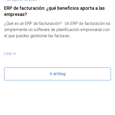
ERP de facturación​: ¿qué beneficios aporta a las
M
empresas?
¿P
¿Qué es un ERP de facturación? Un ERP de facturación es
de
simplemente un software de planificación empresarial con
o 
el que puedes gestionar las facturas…
Le
Leer
Ir al blog