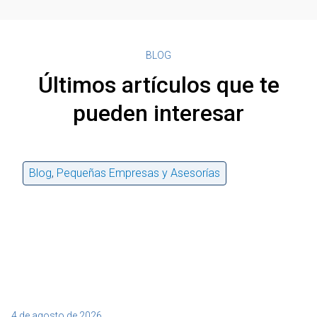
BLOG
Últimos artículos que te
pueden interesar
Blog
,
Pequeñas Empresas y Asesorías
4 de agosto de 2026
27